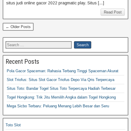
situs judi online gacor 2022 pragmatic play. Situs […]
Read Post
← Older Posts
Recent Posts
Pola Gacor Spaceman: Rahasia Terbang Tinggi Spaceman Akurat
Slot Triofus: Situs Slot Gacor Triofus Depo Via Qris Terpercaya
Situs Toto: Bandar Togel Situs Toto Terpercaya Hadiah Terbesar
Togel Hongkong: Trik Jitu Memilih Angka dalam Togel Hongkong
Mega Sicbo Terbaru: Peluang Menang Lebih Besar dan Seru
Toto Slot