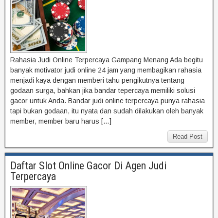
Rahasia Judi Online Terpercaya Gampang Menang Ada begitu
banyak motivator judi online 24 jam yang membagikan rahasia
menjadi kaya dengan memberi tahu pengikutnya tentang
godaan surga, bahkan jika bandar tepercaya memiliki solusi
gacor untuk Anda. Bandar judi online terpercaya punya rahasia
tapi bukan godaan, itu nyata dan sudah dilakukan oleh banyak
member, member baru harus […]
Read Post
Daftar Slot Online Gacor Di Agen Judi
Terpercaya