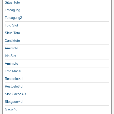
Situs Toto
Totoagung
Totoagung2
Toto Slot
Situs Toto
Cantiktoto
Amintoto
Idn Slot
Amintoto
Toto Macau
Restoslot4d
Restoslot4d
Slot Gacor 4D
Slotgacor4d
Gacor4d