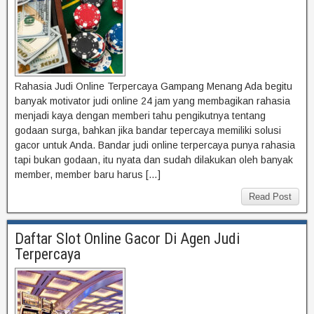
Rahasia Judi Online Terpercaya Gampang Menang Ada begitu
banyak motivator judi online 24 jam yang membagikan rahasia
menjadi kaya dengan memberi tahu pengikutnya tentang
godaan surga, bahkan jika bandar tepercaya memiliki solusi
gacor untuk Anda. Bandar judi online terpercaya punya rahasia
tapi bukan godaan, itu nyata dan sudah dilakukan oleh banyak
member, member baru harus […]
Read Post
Daftar Slot Online Gacor Di Agen Judi
Terpercaya