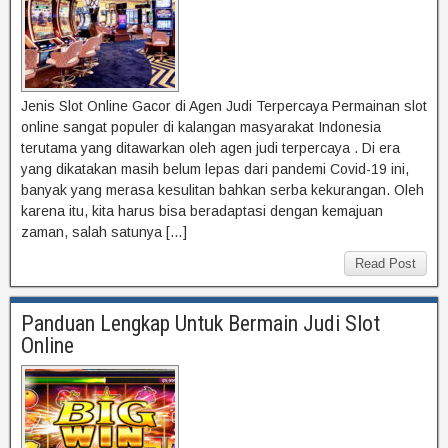
Jenis Slot Online Gacor di Agen Judi Terpercaya Permainan slot
online sangat populer di kalangan masyarakat Indonesia
terutama yang ditawarkan oleh agen judi terpercaya . Di era
yang dikatakan masih belum lepas dari pandemi Covid-19 ini,
banyak yang merasa kesulitan bahkan serba kekurangan. Oleh
karena itu, kita harus bisa beradaptasi dengan kemajuan
zaman, salah satunya […]
Read Post
Panduan Lengkap Untuk Bermain Judi Slot
Online