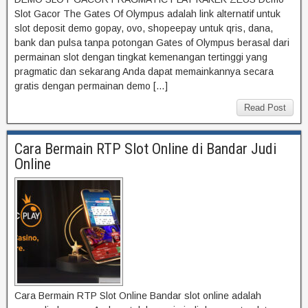
Slot Gacor The Gates Of Olympus adalah link alternatif untuk
slot deposit demo gopay, ovo, shopeepay untuk qris, dana,
bank dan pulsa tanpa potongan Gates of Olympus berasal dari
permainan slot dengan tingkat kemenangan tertinggi yang
pragmatic dan sekarang Anda dapat memainkannya secara
gratis dengan permainan demo […]
Read Post
Cara Bermain RTP Slot Online di Bandar Judi
Online
Cara Bermain RTP Slot Online Bandar slot online adalah