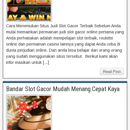
Cara Menemukan Situs Judi Slot Gacor Terbaik Sebelum Anda
mulai memainkan permainan judi slot gacor online pertama yang
Anda perhatiakan adalah mempelajari slot terbaik, roulette
online dan permainan casino lainnya yang dapat Anda coba di
dunia perjudian online. Dan anda bisa belajar dari orang-orang
yang sudah menggunakan situs tersebut. Berikut kami akan
infor masikan untuk […]
Read Post
Bandar Slot Gacor Mudah Menang Cepat Kaya