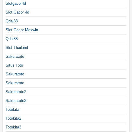
Slotgacor4d
Slot Gacor 4d
Qdal88
Slot Gacor Maxwin
Qdal88
Slot Thailand
Sakuratoto
Situs Toto
Sakuratoto
Sakuratoto
Sakuratoto2
Sakuratoto3
Totokita
Totokita2
Totokita3