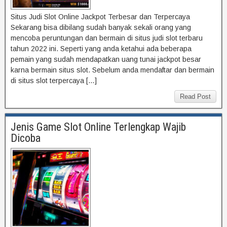
Situs Judi Slot Online Jackpot Terbesar dan Terpercaya
Sekarang bisa dibilang sudah banyak sekali orang yang
mencoba peruntungan dan bermain di situs judi slot terbaru
tahun 2022 ini. Seperti yang anda ketahui ada beberapa
pemain yang sudah mendapatkan uang tunai jackpot besar
karna bermain situs slot. Sebelum anda mendaftar dan bermain
di situs slot terpercaya […]
Read Post
Jenis Game Slot Online Terlengkap Wajib
Dicoba