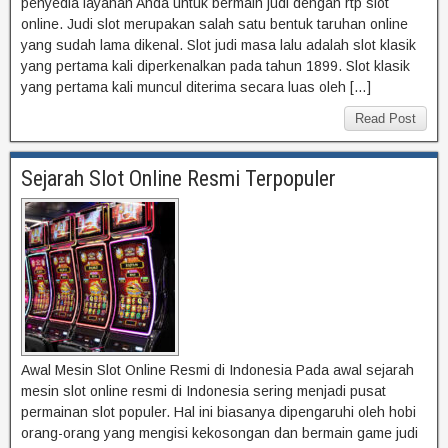
penyedia layanan Anda untuk bermain judi dengan rtp slot
online. Judi slot merupakan salah satu bentuk taruhan online
yang sudah lama dikenal. Slot judi masa lalu adalah slot klasik
yang pertama kali diperkenalkan pada tahun 1899. Slot klasik
yang pertama kali muncul diterima secara luas oleh […]
Read Post
Sejarah Slot Online Resmi Terpopuler
Awal Mesin Slot Online Resmi di Indonesia Pada awal sejarah
mesin slot online resmi di Indonesia sering menjadi pusat
permainan slot populer. Hal ini biasanya dipengaruhi oleh hobi
orang-orang yang mengisi kekosongan dan bermain game judi