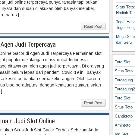
ar judi online terpercaya punya rahasia tapi bukan
Situs Toto
u nyata dan sudah dilakukan oleh banyak member,
Hadiah Ter
ru harus […]
Togel Hong
Read Post
Togel Hon
Mega Sicb
dan Seru
i Agen Judi Terpercaya
 Online Gacor di Agen Judi Terpercaya Permainan slot
gat populer di kalangan masyarakat Indonesia
Toto Slot
ang ditawarkan oleh agen judi terpercaya . Di era yang
Situs Toto
masih belum lepas dari pandemi Covid-19 ini, banyak
sa kesulitan bahkan serba kekurangan. Oleh karena
Totoagung
harus bisa beradaptasi dengan kemajuan zaman, salah
Totoagung2
…]
Toto Slot
Read Post
Situs Toto
Cantiktoto
main Judi Slot Online
Amintoto
mukan Situs Judi Slot Gacor Terbaik Sebelum Anda
Idn Slot