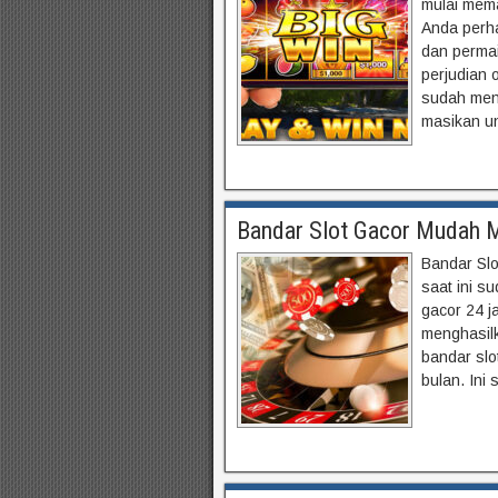
mulai mema
Anda perha
dan permai
perjudian 
sudah meng
masikan un
Bandar Slot Gacor Mudah 
Bandar Sl
saat ini s
gacor 24 j
menghasilk
bandar slo
bulan. Ini