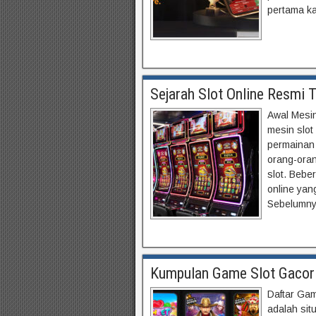
pertama ka
Sejarah Slot Online Resmi 
Awal Mesin
mesin slot
permainan 
orang-ora
slot. Bebe
online yan
Sebelumny
Kumpulan Game Slot Gaco
Daftar Ga
adalah sit