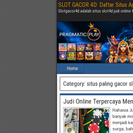
SLOT GACOR 4D: Daftar Situs Ag
Slotgacor4d adalah situs slot4d judi onlin
Home
Category:
situs paling gacor s
Judi Online Terpercaya Me
Rahasia J
banyak mot
menjadi k
surga, bah