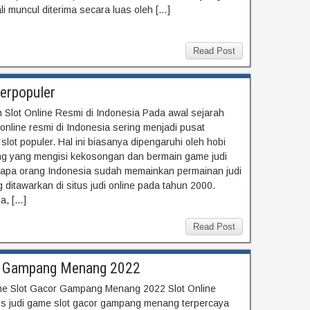
li muncul diterima secara luas oleh […]
Read Post
Terpopuler
 Slot Online Resmi di Indonesia Pada awal sejarah
 online resmi di Indonesia sering menjadi pusat
slot populer. Hal ini biasanya dipengaruhi oleh hobi
ng yang mengisi kekosongan dan bermain game judi
rapa orang Indonesia sudah memainkan permainan judi
g ditawarkan di situs judi online pada tahun 2000.
a, […]
Read Post
r Gampang Menang 2022
me Slot Gacor Gampang Menang 2022 Slot Online
us judi game slot gacor gampang menang terpercaya