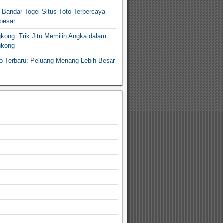
: Bandar Togel Situs Toto Terpercaya
besar
kong: Trik Jitu Memilih Angka dalam
gkong
o Terbaru: Peluang Menang Lebih Besar