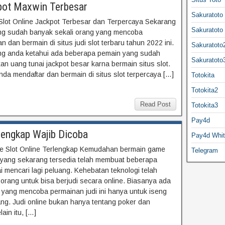
kpot Maxwin Terbesar
Sakuratoto
 Slot Online Jackpot Terbesar dan Terpercaya Sekarang
Sakuratoto
ang sudah banyak sekali orang yang mencoba
n dan bermain di situs judi slot terbaru tahun 2022 ini.
Sakuratoto
ang anda ketahui ada beberapa pemain yang sudah
Sakuratoto
n uang tunai jackpot besar karna bermain situs slot.
da mendaftar dan bermain di situs slot terpercaya […]
Totokita
Totokita2
Read Post
Totokita3
Pay4d
lengkap Wajib Dicoba
Pay4d Whit
e Slot Online Terlengkap Kemudahan bermain game
Telegram
e yang sekarang tersedia telah membuat beberapa
i mencari lagi peluang. Kehebatan teknologi telah
rang untuk bisa berjudi secara online. Biasanya ada
 yang mencoba permainan judi ini hanya untuk iseng
ng. Judi online bukan hanya tentang poker dan
ain itu, […]