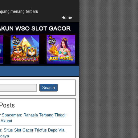
ampang menang terbaru
Home
Posts
r Spaceman: Rahasia Terbang Tinggi
Akurat
us: Situs Slot Gacor Triofus Depo Via
rcaya