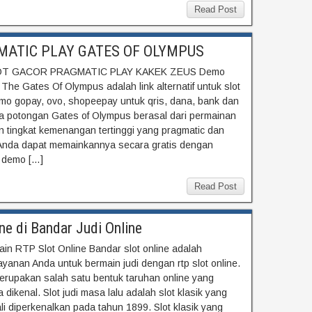
Read Post
MATIC PLAY GATES OF OLYMPUS
T GACOR PRAGMATIC PLAY KAKEK ZEUS Demo
 The Gates Of Olympus adalah link alternatif untuk slot
mo gopay, ovo, shopeepay untuk qris, dana, bank dan
a potongan Gates of Olympus berasal dari permainan
n tingkat kemenangan tertinggi yang pragmatic dan
Anda dapat memainkannya secara gratis dengan
 demo […]
Read Post
ne di Bandar Judi Online
in RTP Slot Online Bandar slot online adalah
ayanan Anda untuk bermain judi dengan rtp slot online.
merupakan salah satu bentuk taruhan online yang
dikenal. Slot judi masa lalu adalah slot klasik yang
li diperkenalkan pada tahun 1899. Slot klasik yang