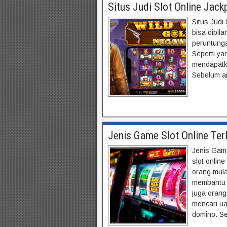
Situs Judi Slot Online Jac
Situs Judi
bisa dibil
peruntunga
Seperti y
mendapatka
Sebelum an
Jenis Game Slot Online Ter
Jenis Gam
slot onlin
orang mula
membantu o
juga orang
mencari ua
domino. Sel