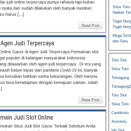
ar judi online terpercaya punya rahasia tapi bukan
Situs Toto
u nyata dan sudah dilakukan oleh banyak member,
Hadiah Ter
ru harus […]
Togel Hong
Read Post
Togel Hon
Mega Sicb
dan Seru
i Agen Judi Terpercaya
 Online Gacor di Agen Judi Terpercaya Permainan slot
gat populer di kalangan masyarakat Indonesia
Toto Slot
ang ditawarkan oleh agen judi terpercaya . Di era yang
Situs Toto
masih belum lepas dari pandemi Covid-19 ini, banyak
sa kesulitan bahkan serba kekurangan. Oleh karena
Totoagung
harus bisa beradaptasi dengan kemajuan zaman, salah
Totoagung2
…]
Toto Slot
Read Post
Situs Toto
Cantiktoto
main Judi Slot Online
Amintoto
mukan Situs Judi Slot Gacor Terbaik Sebelum Anda
Idn Slot