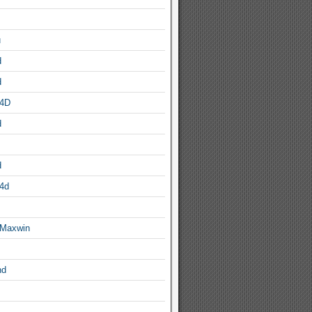
u
d
d
 4D
d
d
 4d
 Maxwin
nd