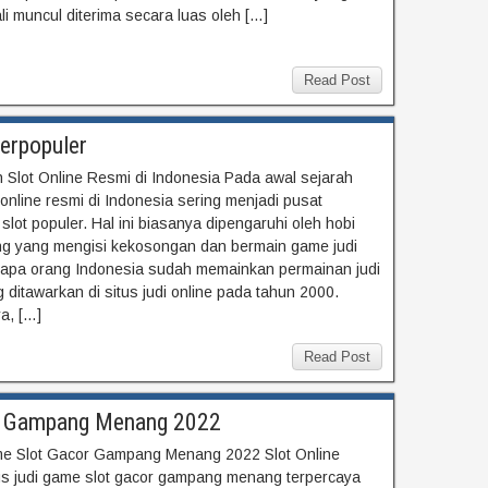
li muncul diterima secara luas oleh […]
Read Post
Terpopuler
 Slot Online Resmi di Indonesia Pada awal sejarah
 online resmi di Indonesia sering menjadi pusat
slot populer. Hal ini biasanya dipengaruhi oleh hobi
ng yang mengisi kekosongan dan bermain game judi
rapa orang Indonesia sudah memainkan permainan judi
g ditawarkan di situs judi online pada tahun 2000.
a, […]
Read Post
r Gampang Menang 2022
me Slot Gacor Gampang Menang 2022 Slot Online
us judi game slot gacor gampang menang terpercaya