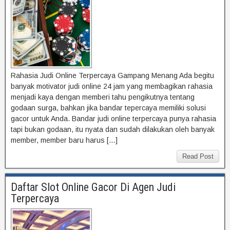
Rahasia Judi Online Terpercaya Gampang Menang Ada begitu
banyak motivator judi online 24 jam yang membagikan rahasia
menjadi kaya dengan memberi tahu pengikutnya tentang
godaan surga, bahkan jika bandar tepercaya memiliki solusi
gacor untuk Anda. Bandar judi online terpercaya punya rahasia
tapi bukan godaan, itu nyata dan sudah dilakukan oleh banyak
member, member baru harus […]
Read Post
Daftar Slot Online Gacor Di Agen Judi
Terpercaya