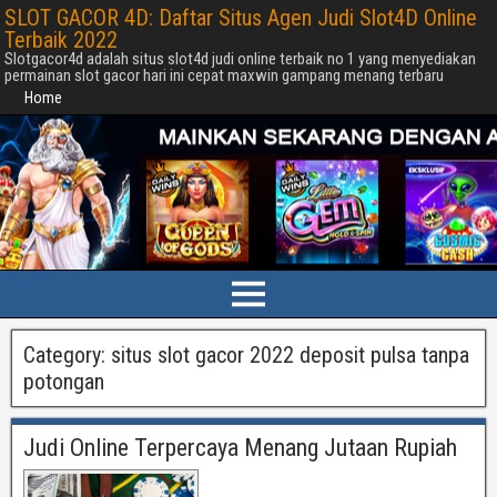
SLOT GACOR 4D: Daftar Situs Agen Judi Slot4D Online
Terbaik 2022
Slotgacor4d adalah situs slot4d judi online terbaik no 1 yang menyediakan
permainan slot gacor hari ini cepat maxwin gampang menang terbaru
Home
Category:
situs slot gacor 2022 deposit pulsa tanpa
potongan
Judi Online Terpercaya Menang Jutaan Rupiah