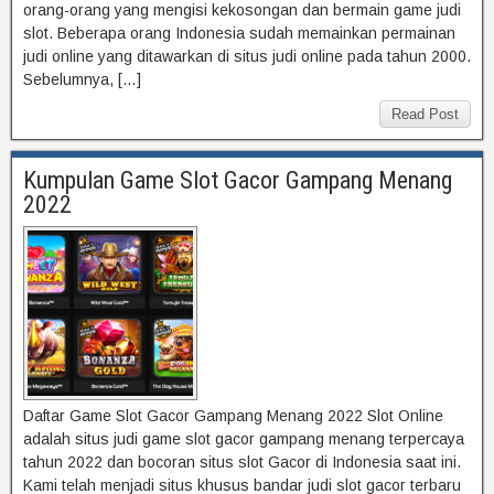
orang-orang yang mengisi kekosongan dan bermain game judi
slot. Beberapa orang Indonesia sudah memainkan permainan
judi online yang ditawarkan di situs judi online pada tahun 2000.
Sebelumnya, […]
Read Post
Kumpulan Game Slot Gacor Gampang Menang
2022
Daftar Game Slot Gacor Gampang Menang 2022 Slot Online
adalah situs judi game slot gacor gampang menang terpercaya
tahun 2022 dan bocoran situs slot Gacor di Indonesia saat ini.
Kami telah menjadi situs khusus bandar judi slot gacor terbaru