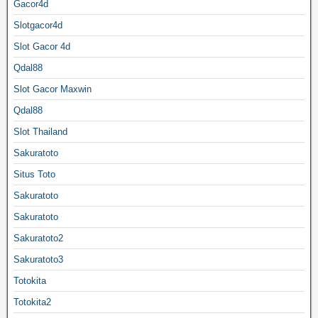
Gacor4d
Slotgacor4d
Slot Gacor 4d
Qdal88
Slot Gacor Maxwin
Qdal88
Slot Thailand
Sakuratoto
Situs Toto
Sakuratoto
Sakuratoto
Sakuratoto2
Sakuratoto3
Totokita
Totokita2