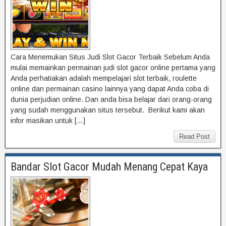
Cara Menemukan Situs Judi Slot Gacor Terbaik Sebelum Anda
mulai memainkan permainan judi slot gacor online pertama yang
Anda perhatiakan adalah mempelajari slot terbaik, roulette
online dan permainan casino lainnya yang dapat Anda coba di
dunia perjudian online. Dan anda bisa belajar dari orang-orang
yang sudah menggunakan situs tersebut. Berikut kami akan
infor masikan untuk […]
Read Post
Bandar Slot Gacor Mudah Menang Cepat Kaya