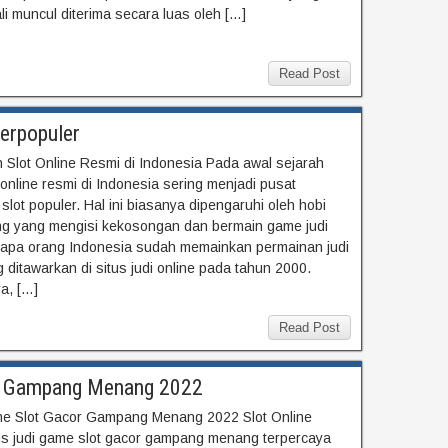
li muncul diterima secara luas oleh […]
Read Post
Terpopuler
 Slot Online Resmi di Indonesia Pada awal sejarah
 online resmi di Indonesia sering menjadi pusat
slot populer. Hal ini biasanya dipengaruhi oleh hobi
ng yang mengisi kekosongan dan bermain game judi
rapa orang Indonesia sudah memainkan permainan judi
g ditawarkan di situs judi online pada tahun 2000.
a, […]
Read Post
r Gampang Menang 2022
me Slot Gacor Gampang Menang 2022 Slot Online
us judi game slot gacor gampang menang terpercaya