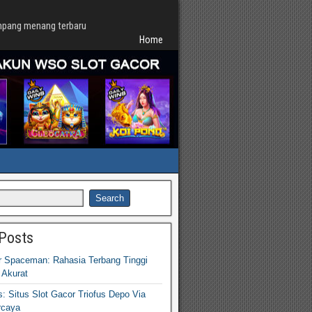
ampang menang terbaru
Home
Posts
r Spaceman: Rahasia Terbang Tinggi
Akurat
us: Situs Slot Gacor Triofus Depo Via
rcaya