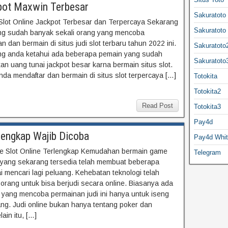
kpot Maxwin Terbesar
Sakuratoto
 Slot Online Jackpot Terbesar dan Terpercaya Sekarang
Sakuratoto
ang sudah banyak sekali orang yang mencoba
n dan bermain di situs judi slot terbaru tahun 2022 ini.
Sakuratoto
ang anda ketahui ada beberapa pemain yang sudah
Sakuratoto
n uang tunai jackpot besar karna bermain situs slot.
da mendaftar dan bermain di situs slot terpercaya […]
Totokita
Totokita2
Read Post
Totokita3
Pay4d
lengkap Wajib Dicoba
Pay4d Whit
e Slot Online Terlengkap Kemudahan bermain game
Telegram
e yang sekarang tersedia telah membuat beberapa
i mencari lagi peluang. Kehebatan teknologi telah
rang untuk bisa berjudi secara online. Biasanya ada
 yang mencoba permainan judi ini hanya untuk iseng
ng. Judi online bukan hanya tentang poker dan
ain itu, […]