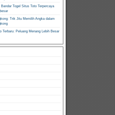
: Bandar Togel Situs Toto Terpercaya
besar
kong: Trik Jitu Memilih Angka dalam
gkong
o Terbaru: Peluang Menang Lebih Besar