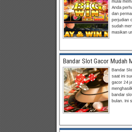
mulai mema
Anda perha
dan permai
perjudian 
sudah meng
masikan un
Bandar Slot Gacor Mudah 
Bandar Sl
saat ini s
gacor 24 j
menghasilk
bandar slo
bulan. Ini