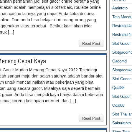
inkan permainan judi slot gacor online pertama yang
tiakan adalah mempelajari slot terbaik, roulette online
Amintoto
nan casino lainnya yang dapat Anda coba di dunia
Toto Maca
online. Dan anda bisa belajar dari orang-orang yang
gunakan situs tersebut. Berikut kami akan infor
Restoslot4
tuk […]
Restoslot4
Read Post
Slot Gacor
Slotgacor4
Menang Cepat Kaya
Gacor4d
ot Gacor Mudah Menang Cepat Kaya 2022 Teknologi
Slotgacor4
udah sangat maju dan salah satunya adalah bandar slot
Slot Gacor
am untuk mencari nafkah atau pekerjaan yang bisa
Qdal88
an uang secara gacor. Misalnya saja seperti bermain
t gacor, Anda bisa menjadi kaya hanya dalam beberapa
Slot Gacor
 semua karena kemajuan internet, dan […]
Qdal88
Slot Thaila
Read Post
Sakuratoto
Situs Toto