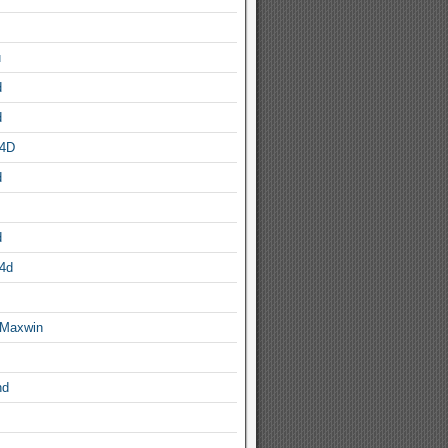
u
d
d
 4D
d
d
 4d
 Maxwin
nd