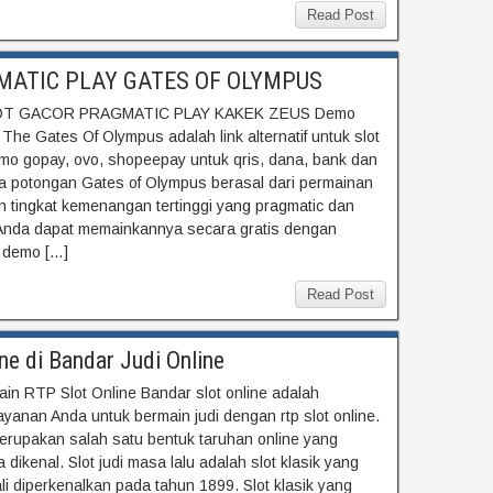
Read Post
MATIC PLAY GATES OF OLYMPUS
T GACOR PRAGMATIC PLAY KAKEK ZEUS Demo
 The Gates Of Olympus adalah link alternatif untuk slot
mo gopay, ovo, shopeepay untuk qris, dana, bank dan
a potongan Gates of Olympus berasal dari permainan
n tingkat kemenangan tertinggi yang pragmatic dan
Anda dapat memainkannya secara gratis dengan
 demo […]
Read Post
ne di Bandar Judi Online
in RTP Slot Online Bandar slot online adalah
ayanan Anda untuk bermain judi dengan rtp slot online.
merupakan salah satu bentuk taruhan online yang
dikenal. Slot judi masa lalu adalah slot klasik yang
li diperkenalkan pada tahun 1899. Slot klasik yang