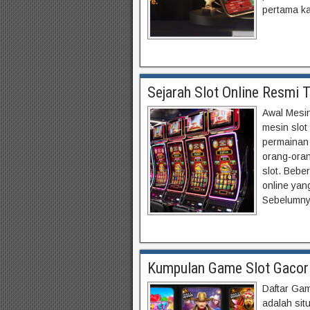
pertama ka
Sejarah Slot Online Resmi 
Awal Mesin
mesin slot
permainan 
orang-ora
slot. Bebe
online yan
Sebelumny
Kumpulan Game Slot Gaco
Daftar Ga
adalah sit