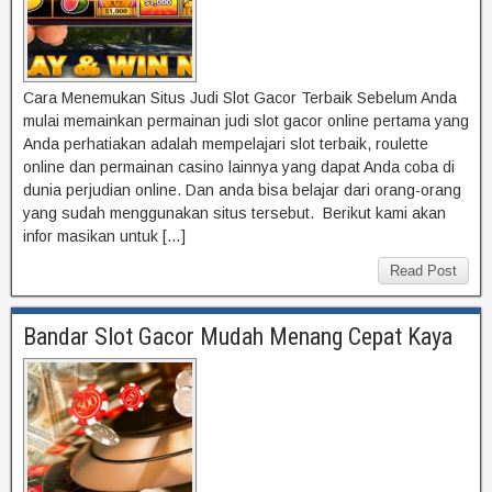
Cara Menemukan Situs Judi Slot Gacor Terbaik Sebelum Anda
mulai memainkan permainan judi slot gacor online pertama yang
Anda perhatiakan adalah mempelajari slot terbaik, roulette
online dan permainan casino lainnya yang dapat Anda coba di
dunia perjudian online. Dan anda bisa belajar dari orang-orang
yang sudah menggunakan situs tersebut. Berikut kami akan
infor masikan untuk […]
Read Post
Bandar Slot Gacor Mudah Menang Cepat Kaya