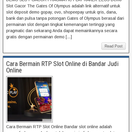
Slot Gacor The Gates Of Olympus adalah link alternatif untuk
slot deposit demo gopay, ovo, shopeepay untuk qris, dana,
bank dan pulsa tanpa potongan Gates of Olympus berasal dari
permainan slot dengan tingkat kemenangan tertinggi yang
pragmatic dan sekarang Anda dapat memainkannya secara
gratis dengan permainan demo […]
Read Post
Cara Bermain RTP Slot Online di Bandar Judi
Online
Cara Bermain RTP Slot Online Bandar slot online adalah