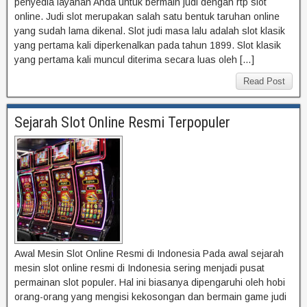
penyedia layanan Anda untuk bermain judi dengan rtp slot
online. Judi slot merupakan salah satu bentuk taruhan online
yang sudah lama dikenal. Slot judi masa lalu adalah slot klasik
yang pertama kali diperkenalkan pada tahun 1899. Slot klasik
yang pertama kali muncul diterima secara luas oleh […]
Read Post
Sejarah Slot Online Resmi Terpopuler
Awal Mesin Slot Online Resmi di Indonesia Pada awal sejarah
mesin slot online resmi di Indonesia sering menjadi pusat
permainan slot populer. Hal ini biasanya dipengaruhi oleh hobi
orang-orang yang mengisi kekosongan dan bermain game judi