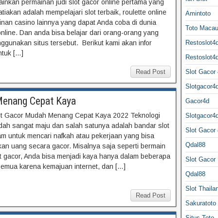
inkan permainan judi slot gacor online pertama yang
tiakan adalah mempelajari slot terbaik, roulette online
Amintoto
nan casino lainnya yang dapat Anda coba di dunia
Toto Maca
online. Dan anda bisa belajar dari orang-orang yang
gunakan situs tersebut. Berikut kami akan infor
Restoslot4
tuk […]
Restoslot4
Read Post
Slot Gacor
Slotgacor4
Menang Cepat Kaya
Gacor4d
ot Gacor Mudah Menang Cepat Kaya 2022 Teknologi
Slotgacor4
udah sangat maju dan salah satunya adalah bandar slot
Slot Gacor
am untuk mencari nafkah atau pekerjaan yang bisa
Qdal88
an uang secara gacor. Misalnya saja seperti bermain
t gacor, Anda bisa menjadi kaya hanya dalam beberapa
Slot Gacor
 semua karena kemajuan internet, dan […]
Qdal88
Slot Thaila
Read Post
Sakuratoto
Situs Toto