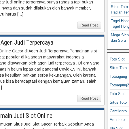
ar judi online terpercaya punya rahasia tapi bukan
Situs Toto
u nyata dan sudah dilakukan oleh banyak member,
Hadiah Ter
ru harus […]
Togel Hong
Read Post
Togel Hon
Mega Sicb
dan Seru
i Agen Judi Terpercaya
 Online Gacor di Agen Judi Terpercaya Permainan slot
gat populer di kalangan masyarakat Indonesia
Toto Slot
ang ditawarkan oleh agen judi terpercaya . Di era yang
Situs Toto
masih belum lepas dari pandemi Covid-19 ini, banyak
sa kesulitan bahkan serba kekurangan. Oleh karena
Totoagung
harus bisa beradaptasi dengan kemajuan zaman, salah
Totoagung2
…]
Toto Slot
Read Post
Situs Toto
Cantiktoto
main Judi Slot Online
Amintoto
mukan Situs Judi Slot Gacor Terbaik Sebelum Anda
Idn Slot