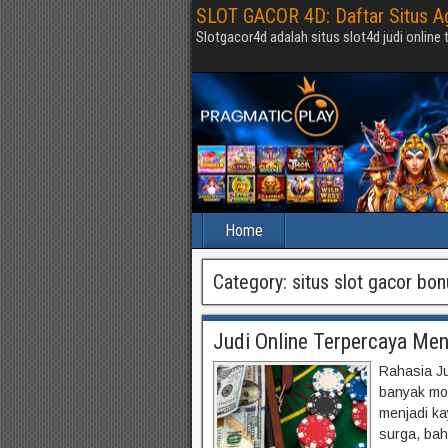
SLOT GACOR 4D: Daftar Situs Ag
Slotgacor4d adalah situs slot4d judi onlin
Home
Category:
situs slot gacor b
Judi Online Terpercaya Me
Rahasia J
banyak mot
menjadi k
surga, bah