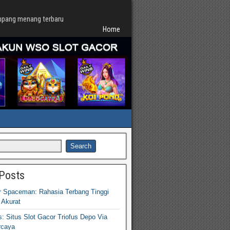
ampang menang terbaru
Home
Posts
r Spaceman: Rahasia Terbang Tinggi
Akurat
us: Situs Slot Gacor Triofus Depo Via
rcaya