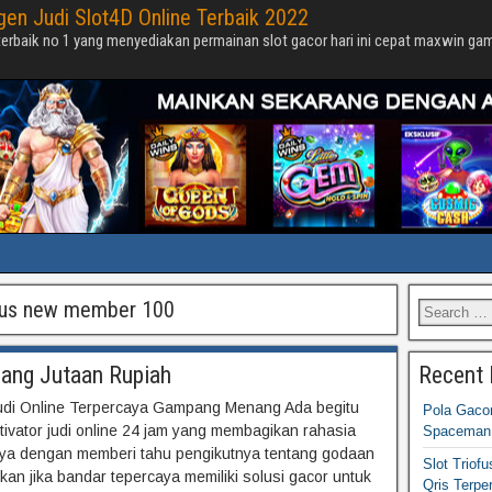
en Judi Slot4D Online Terbaik 2022
e terbaik no 1 yang menyediakan permainan slot gacor hari ini cepat maxwin g
onus new member 100
nang Jutaan Rupiah
Recent 
udi Online Terpercaya Gampang Menang Ada begitu
Pola Gaco
ivator judi online 24 jam yang membagikan rahasia
Spaceman 
aya dengan memberi tahu pengikutnya tentang godaan
Slot Triof
kan jika bandar tepercaya memiliki solusi gacor untuk
Qris Terpe