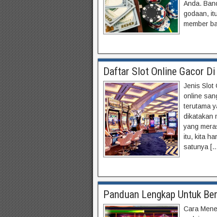
Anda. Band
godaan, it
member ba
Daftar Slot Online Gacor D
Jenis Slot
online san
terutama y
dikatakan 
yang mera
itu, kita 
satunya [
Panduan Lengkap Untuk Ber
Cara Mene