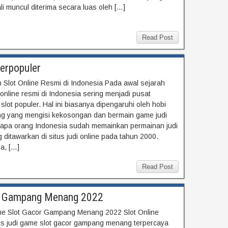
li muncul diterima secara luas oleh […]
Read Post
Terpopuler
 Slot Online Resmi di Indonesia Pada awal sejarah
 online resmi di Indonesia sering menjadi pusat
slot populer. Hal ini biasanya dipengaruhi oleh hobi
ng yang mengisi kekosongan dan bermain game judi
rapa orang Indonesia sudah memainkan permainan judi
g ditawarkan di situs judi online pada tahun 2000.
a, […]
Read Post
r Gampang Menang 2022
me Slot Gacor Gampang Menang 2022 Slot Online
us judi game slot gacor gampang menang terpercaya