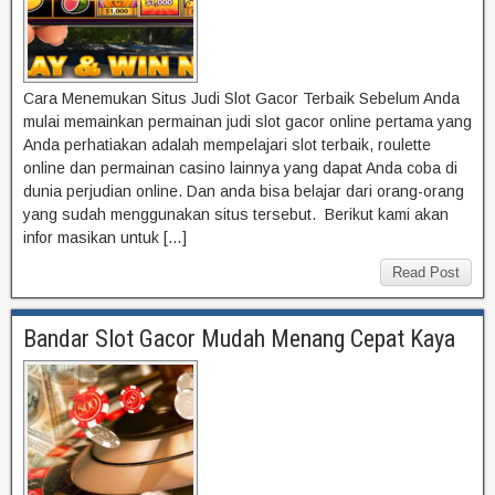
Cara Menemukan Situs Judi Slot Gacor Terbaik Sebelum Anda
mulai memainkan permainan judi slot gacor online pertama yang
Anda perhatiakan adalah mempelajari slot terbaik, roulette
online dan permainan casino lainnya yang dapat Anda coba di
dunia perjudian online. Dan anda bisa belajar dari orang-orang
yang sudah menggunakan situs tersebut. Berikut kami akan
infor masikan untuk […]
Read Post
Bandar Slot Gacor Mudah Menang Cepat Kaya