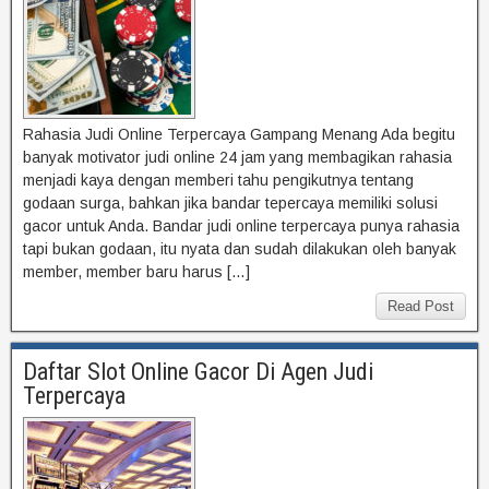
Rahasia Judi Online Terpercaya Gampang Menang Ada begitu
banyak motivator judi online 24 jam yang membagikan rahasia
menjadi kaya dengan memberi tahu pengikutnya tentang
godaan surga, bahkan jika bandar tepercaya memiliki solusi
gacor untuk Anda. Bandar judi online terpercaya punya rahasia
tapi bukan godaan, itu nyata dan sudah dilakukan oleh banyak
member, member baru harus […]
Read Post
Daftar Slot Online Gacor Di Agen Judi
Terpercaya