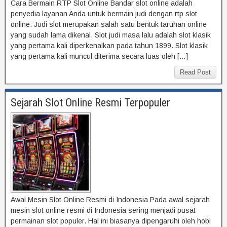
Cara Bermain RTP Slot Online Bandar slot online adalah
penyedia layanan Anda untuk bermain judi dengan rtp slot
online. Judi slot merupakan salah satu bentuk taruhan online
yang sudah lama dikenal. Slot judi masa lalu adalah slot klasik
yang pertama kali diperkenalkan pada tahun 1899. Slot klasik
yang pertama kali muncul diterima secara luas oleh […]
Read Post
Sejarah Slot Online Resmi Terpopuler
Awal Mesin Slot Online Resmi di Indonesia Pada awal sejarah
mesin slot online resmi di Indonesia sering menjadi pusat
permainan slot populer. Hal ini biasanya dipengaruhi oleh hobi