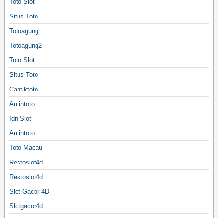
Toto Slot
Situs Toto
Totoagung
Totoagung2
Toto Slot
Situs Toto
Cantiktoto
Amintoto
Idn Slot
Amintoto
Toto Macau
Restoslot4d
Restoslot4d
Slot Gacor 4D
Slotgacor4d