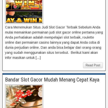
Cara Menemukan Situs Judi Slot Gacor Terbaik Sebelum Anda
mulai memainkan permainan judi slot gacor online pertama yang
Anda perhatiakan adalah mempelajari slot terbaik, roulette
online dan permainan casino lainnya yang dapat Anda coba di
dunia perjudian online. Dan anda bisa belajar dari orang-orang
yang sudah menggunakan situs tersebut. Berikut kami akan
infor masikan untuk […]
Read Post
Bandar Slot Gacor Mudah Menang Cepat Kaya