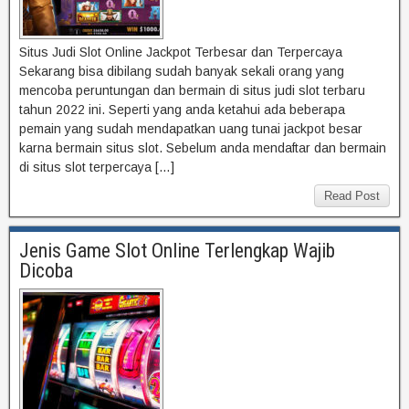
Situs Judi Slot Online Jackpot Terbesar dan Terpercaya
Sekarang bisa dibilang sudah banyak sekali orang yang
mencoba peruntungan dan bermain di situs judi slot terbaru
tahun 2022 ini. Seperti yang anda ketahui ada beberapa
pemain yang sudah mendapatkan uang tunai jackpot besar
karna bermain situs slot. Sebelum anda mendaftar dan bermain
di situs slot terpercaya […]
Read Post
Jenis Game Slot Online Terlengkap Wajib
Dicoba