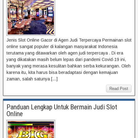
Jenis Slot Online Gacor di Agen Judi Terpercaya Permainan slot
online sangat populer di kalangan masyarakat Indonesia
terutama yang ditawarkan oleh agen judi terpercaya . Di era
yang dikatakan masih belum lepas dari pandemi Covid-19 ini,
banyak yang merasa kesulitan bahkan serba kekurangan. Oleh
karena itu, kita harus bisa beradaptasi dengan kemajuan
zaman, salah satunya […]
Read Post
Panduan Lengkap Untuk Bermain Judi Slot
Online