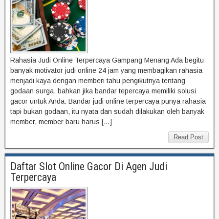
Rahasia Judi Online Terpercaya Gampang Menang Ada begitu
banyak motivator judi online 24 jam yang membagikan rahasia
menjadi kaya dengan memberi tahu pengikutnya tentang
godaan surga, bahkan jika bandar tepercaya memiliki solusi
gacor untuk Anda. Bandar judi online terpercaya punya rahasia
tapi bukan godaan, itu nyata dan sudah dilakukan oleh banyak
member, member baru harus […]
Read Post
Daftar Slot Online Gacor Di Agen Judi
Terpercaya