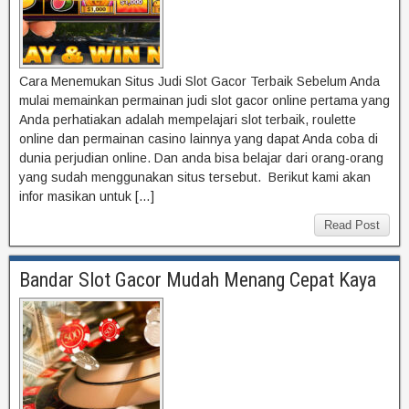
Cara Menemukan Situs Judi Slot Gacor Terbaik Sebelum Anda
mulai memainkan permainan judi slot gacor online pertama yang
Anda perhatiakan adalah mempelajari slot terbaik, roulette
online dan permainan casino lainnya yang dapat Anda coba di
dunia perjudian online. Dan anda bisa belajar dari orang-orang
yang sudah menggunakan situs tersebut. Berikut kami akan
infor masikan untuk […]
Read Post
Bandar Slot Gacor Mudah Menang Cepat Kaya