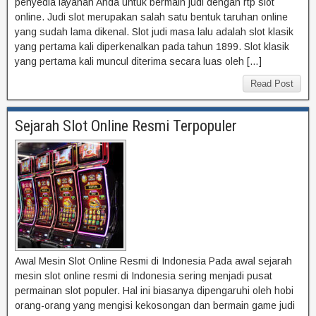
penyedia layanan Anda untuk bermain judi dengan rtp slot
online. Judi slot merupakan salah satu bentuk taruhan online
yang sudah lama dikenal. Slot judi masa lalu adalah slot klasik
yang pertama kali diperkenalkan pada tahun 1899. Slot klasik
yang pertama kali muncul diterima secara luas oleh […]
Read Post
Sejarah Slot Online Resmi Terpopuler
Awal Mesin Slot Online Resmi di Indonesia Pada awal sejarah
mesin slot online resmi di Indonesia sering menjadi pusat
permainan slot populer. Hal ini biasanya dipengaruhi oleh hobi
orang-orang yang mengisi kekosongan dan bermain game judi