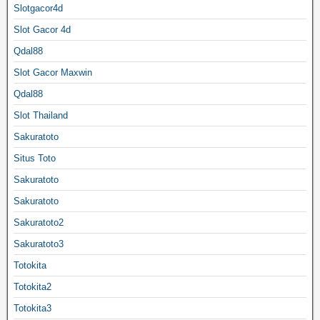
Slotgacor4d
Slot Gacor 4d
Qdal88
Slot Gacor Maxwin
Qdal88
Slot Thailand
Sakuratoto
Situs Toto
Sakuratoto
Sakuratoto
Sakuratoto2
Sakuratoto3
Totokita
Totokita2
Totokita3