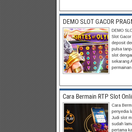
DEMO SLOT GACOR PRAG
DEMO SLO
Slot Gacor
deposit de
pulsa tanp
slot denga
sekarang 
permainan
Cara Bermain RTP Slot Onli
Cara Berma
penyedia l
Judi slot 
sudah lama 
pertama ka