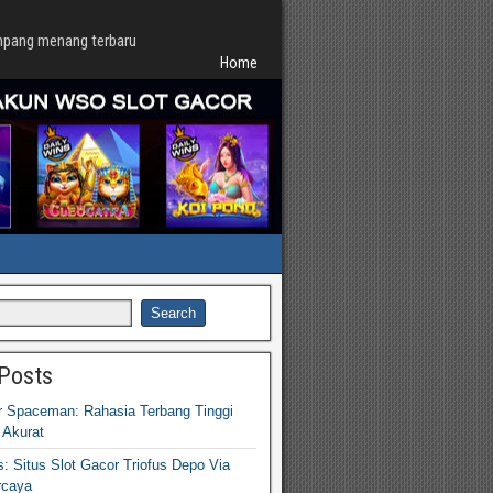
ampang menang terbaru
Home
Posts
r Spaceman: Rahasia Terbang Tinggi
Akurat
us: Situs Slot Gacor Triofus Depo Via
rcaya