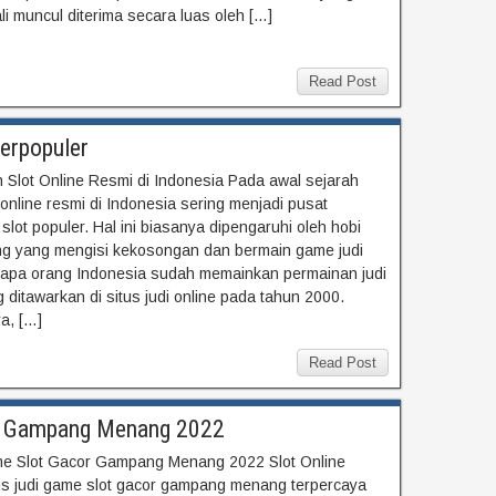
li muncul diterima secara luas oleh […]
Read Post
Terpopuler
 Slot Online Resmi di Indonesia Pada awal sejarah
 online resmi di Indonesia sering menjadi pusat
slot populer. Hal ini biasanya dipengaruhi oleh hobi
ng yang mengisi kekosongan dan bermain game judi
rapa orang Indonesia sudah memainkan permainan judi
g ditawarkan di situs judi online pada tahun 2000.
a, […]
Read Post
r Gampang Menang 2022
me Slot Gacor Gampang Menang 2022 Slot Online
us judi game slot gacor gampang menang terpercaya