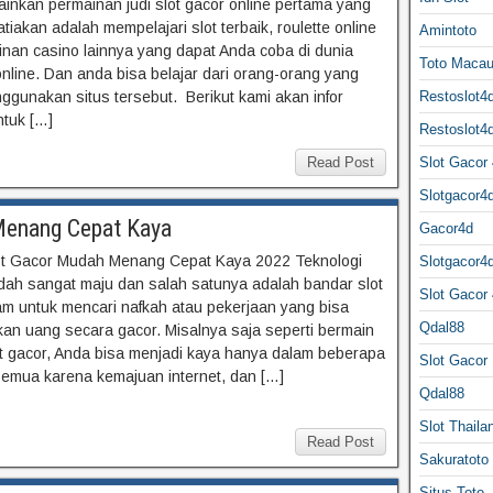
inkan permainan judi slot gacor online pertama yang
tiakan adalah mempelajari slot terbaik, roulette online
Amintoto
nan casino lainnya yang dapat Anda coba di dunia
Toto Maca
online. Dan anda bisa belajar dari orang-orang yang
gunakan situs tersebut. Berikut kami akan infor
Restoslot4
tuk […]
Restoslot4
Read Post
Slot Gacor
Slotgacor4
Menang Cepat Kaya
Gacor4d
ot Gacor Mudah Menang Cepat Kaya 2022 Teknologi
Slotgacor4
udah sangat maju dan salah satunya adalah bandar slot
Slot Gacor
am untuk mencari nafkah atau pekerjaan yang bisa
Qdal88
an uang secara gacor. Misalnya saja seperti bermain
t gacor, Anda bisa menjadi kaya hanya dalam beberapa
Slot Gacor
 semua karena kemajuan internet, dan […]
Qdal88
Slot Thaila
Read Post
Sakuratoto
Situs Toto