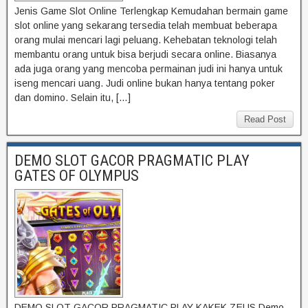
Jenis Game Slot Online Terlengkap Kemudahan bermain game
slot online yang sekarang tersedia telah membuat beberapa
orang mulai mencari lagi peluang. Kehebatan teknologi telah
membantu orang untuk bisa berjudi secara online. Biasanya
ada juga orang yang mencoba permainan judi ini hanya untuk
iseng mencari uang. Judi online bukan hanya tentang poker
dan domino. Selain itu, […]
Read Post
DEMO SLOT GACOR PRAGMATIC PLAY
GATES OF OLYMPUS
DEMO SLOT GACOR PRAGMATIC PLAY KAKEK ZEUS Demo