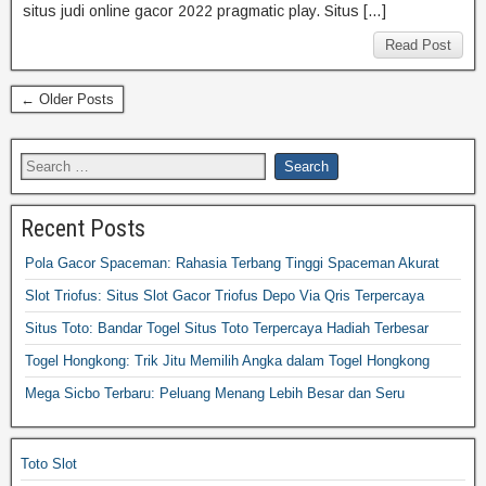
situs judi online gacor 2022 pragmatic play. Situs […]
Read Post
← Older Posts
Recent Posts
Pola Gacor Spaceman: Rahasia Terbang Tinggi Spaceman Akurat
Slot Triofus: Situs Slot Gacor Triofus Depo Via Qris Terpercaya
Situs Toto: Bandar Togel Situs Toto Terpercaya Hadiah Terbesar
Togel Hongkong: Trik Jitu Memilih Angka dalam Togel Hongkong
Mega Sicbo Terbaru: Peluang Menang Lebih Besar dan Seru
Toto Slot