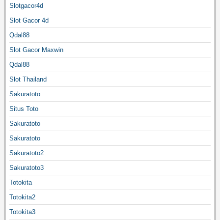
Slotgacor4d
Slot Gacor 4d
Qdal88
Slot Gacor Maxwin
Qdal88
Slot Thailand
Sakuratoto
Situs Toto
Sakuratoto
Sakuratoto
Sakuratoto2
Sakuratoto3
Totokita
Totokita2
Totokita3