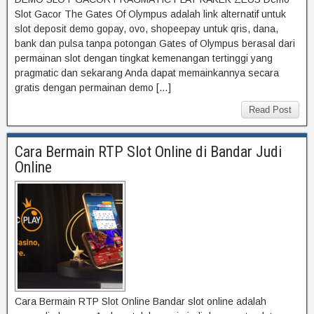
Slot Gacor The Gates Of Olympus adalah link alternatif untuk
slot deposit demo gopay, ovo, shopeepay untuk qris, dana,
bank dan pulsa tanpa potongan Gates of Olympus berasal dari
permainan slot dengan tingkat kemenangan tertinggi yang
pragmatic dan sekarang Anda dapat memainkannya secara
gratis dengan permainan demo […]
Read Post
Cara Bermain RTP Slot Online di Bandar Judi
Online
Cara Bermain RTP Slot Online Bandar slot online adalah