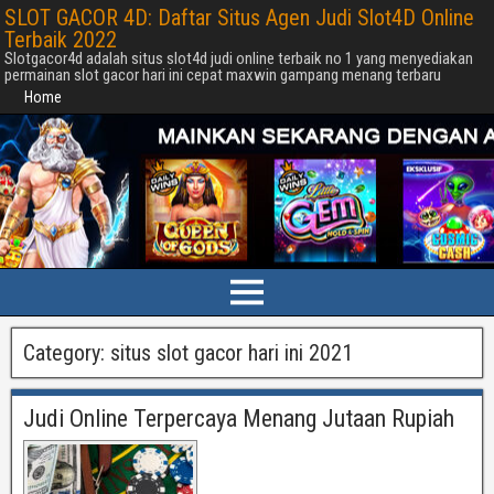
SLOT GACOR 4D: Daftar Situs Agen Judi Slot4D Online
Terbaik 2022
Slotgacor4d adalah situs slot4d judi online terbaik no 1 yang menyediakan
permainan slot gacor hari ini cepat maxwin gampang menang terbaru
Home
Category:
situs slot gacor hari ini 2021
Judi Online Terpercaya Menang Jutaan Rupiah