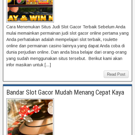
Cara Menemukan Situs Judi Slot Gacor Terbaik Sebelum Anda
mulai memainkan permainan judi slot gacor online pertama yang
Anda perhatiakan adalah mempelajari slot terbaik, roulette
online dan permainan casino lainnya yang dapat Anda coba di
dunia perjudian online. Dan anda bisa belajar dari orang-orang
yang sudah menggunakan situs tersebut. Berikut kami akan
infor masikan untuk […]
Read Post
Bandar Slot Gacor Mudah Menang Cepat Kaya