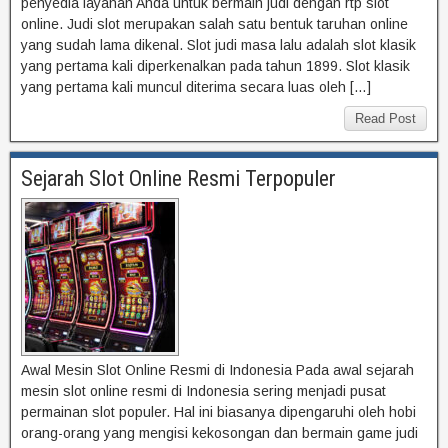
penyedia layanan Anda untuk bermain judi dengan rtp slot
online. Judi slot merupakan salah satu bentuk taruhan online
yang sudah lama dikenal. Slot judi masa lalu adalah slot klasik
yang pertama kali diperkenalkan pada tahun 1899. Slot klasik
yang pertama kali muncul diterima secara luas oleh […]
Read Post
Sejarah Slot Online Resmi Terpopuler
Awal Mesin Slot Online Resmi di Indonesia Pada awal sejarah
mesin slot online resmi di Indonesia sering menjadi pusat
permainan slot populer. Hal ini biasanya dipengaruhi oleh hobi
orang-orang yang mengisi kekosongan dan bermain game judi