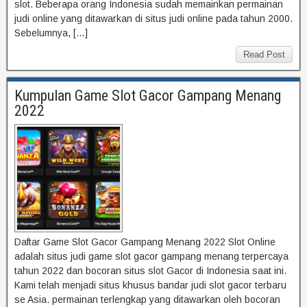
slot. Beberapa orang Indonesia sudah memainkan permainan
judi online yang ditawarkan di situs judi online pada tahun 2000.
Sebelumnya, […]
Read Post
Kumpulan Game Slot Gacor Gampang Menang
2022
Daftar Game Slot Gacor Gampang Menang 2022 Slot Online
adalah situs judi game slot gacor gampang menang terpercaya
tahun 2022 dan bocoran situs slot Gacor di Indonesia saat ini.
Kami telah menjadi situs khusus bandar judi slot gacor terbaru
se Asia. permainan terlengkap yang ditawarkan oleh bocoran