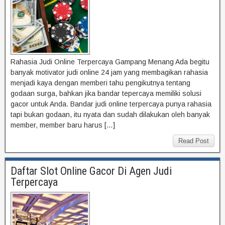
Rahasia Judi Online Terpercaya Gampang Menang Ada begitu
banyak motivator judi online 24 jam yang membagikan rahasia
menjadi kaya dengan memberi tahu pengikutnya tentang
godaan surga, bahkan jika bandar tepercaya memiliki solusi
gacor untuk Anda. Bandar judi online terpercaya punya rahasia
tapi bukan godaan, itu nyata dan sudah dilakukan oleh banyak
member, member baru harus […]
Read Post
Daftar Slot Online Gacor Di Agen Judi
Terpercaya