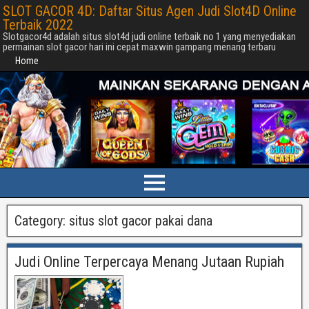
SLOT GACOR 4D: Daftar Situs Agen Judi Slot4D Online
Terbaik 2022
Slotgacor4d adalah situs slot4d judi online terbaik no 1 yang menyediakan
permainan slot gacor hari ini cepat maxwin gampang menang terbaru
Home
Category:
situs slot gacor pakai dana
Judi Online Terpercaya Menang Jutaan Rupiah