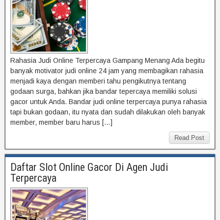
Rahasia Judi Online Terpercaya Gampang Menang Ada begitu
banyak motivator judi online 24 jam yang membagikan rahasia
menjadi kaya dengan memberi tahu pengikutnya tentang
godaan surga, bahkan jika bandar tepercaya memiliki solusi
gacor untuk Anda. Bandar judi online terpercaya punya rahasia
tapi bukan godaan, itu nyata dan sudah dilakukan oleh banyak
member, member baru harus […]
Read Post
Daftar Slot Online Gacor Di Agen Judi
Terpercaya