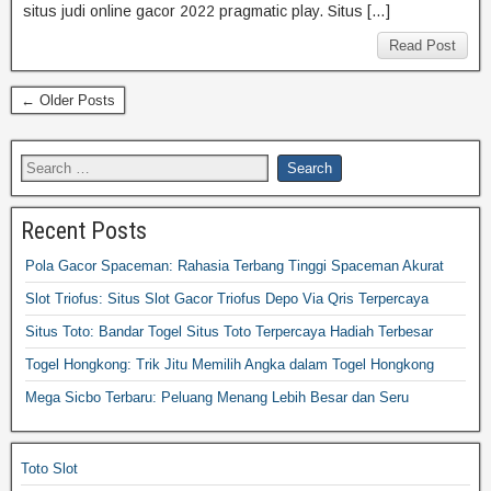
situs judi online gacor 2022 pragmatic play. Situs […]
Read Post
← Older Posts
Recent Posts
Pola Gacor Spaceman: Rahasia Terbang Tinggi Spaceman Akurat
Slot Triofus: Situs Slot Gacor Triofus Depo Via Qris Terpercaya
Situs Toto: Bandar Togel Situs Toto Terpercaya Hadiah Terbesar
Togel Hongkong: Trik Jitu Memilih Angka dalam Togel Hongkong
Mega Sicbo Terbaru: Peluang Menang Lebih Besar dan Seru
Toto Slot