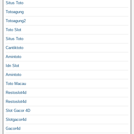
Situs Toto
Totoagung
Totoagung2
Toto Slot
Situs Toto
Cantiktoto
Amintoto
Idn Slot
Amintoto
Toto Macau
Restoslot4d
Restoslot4d
Slot Gacor 4D
Slotgacor4d
Gacor4d