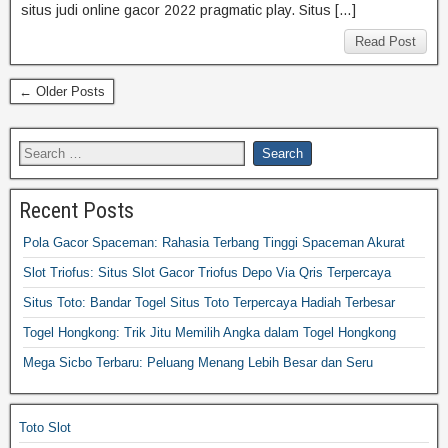
situs judi online gacor 2022 pragmatic play. Situs […]
Read Post
← Older Posts
Recent Posts
Pola Gacor Spaceman: Rahasia Terbang Tinggi Spaceman Akurat
Slot Triofus: Situs Slot Gacor Triofus Depo Via Qris Terpercaya
Situs Toto: Bandar Togel Situs Toto Terpercaya Hadiah Terbesar
Togel Hongkong: Trik Jitu Memilih Angka dalam Togel Hongkong
Mega Sicbo Terbaru: Peluang Menang Lebih Besar dan Seru
Toto Slot