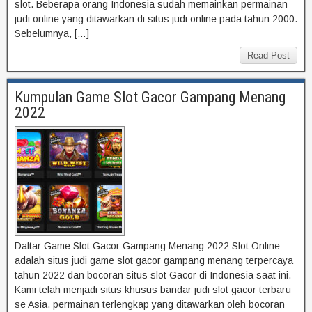
slot. Beberapa orang Indonesia sudah memainkan permainan
judi online yang ditawarkan di situs judi online pada tahun 2000.
Sebelumnya, […]
Read Post
Kumpulan Game Slot Gacor Gampang Menang
2022
Daftar Game Slot Gacor Gampang Menang 2022 Slot Online
adalah situs judi game slot gacor gampang menang terpercaya
tahun 2022 dan bocoran situs slot Gacor di Indonesia saat ini.
Kami telah menjadi situs khusus bandar judi slot gacor terbaru
se Asia. permainan terlengkap yang ditawarkan oleh bocoran