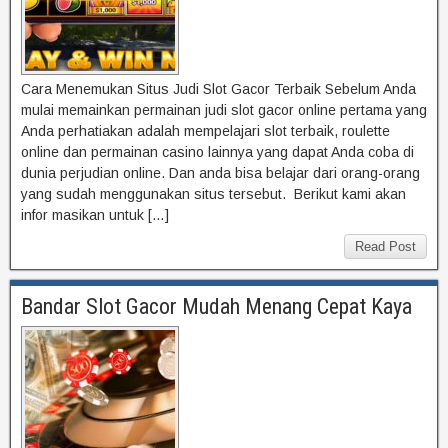
Cara Menemukan Situs Judi Slot Gacor Terbaik Sebelum Anda
mulai memainkan permainan judi slot gacor online pertama yang
Anda perhatiakan adalah mempelajari slot terbaik, roulette
online dan permainan casino lainnya yang dapat Anda coba di
dunia perjudian online. Dan anda bisa belajar dari orang-orang
yang sudah menggunakan situs tersebut. Berikut kami akan
infor masikan untuk […]
Read Post
Bandar Slot Gacor Mudah Menang Cepat Kaya