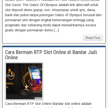
Slot Gacor The Gates Of Olympus adalah link alternatif untuk
slot deposit demo gopay, ovo, shopeepay untuk qris, dana,
bank dan pulsa tanpa potongan Gates of Olympus berasal dari
permainan slot dengan tingkat kemenangan tertinggi yang
pragmatic dan sekarang Anda dapat memainkannya secara
gratis dengan permainan demo […]
Read Post
Cara Bermain RTP Slot Online di Bandar Judi
Online
Cara Bermain RTP Slot Online Bandar slot online adalah