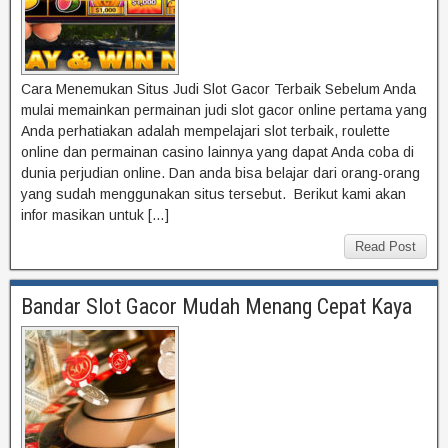
Cara Menemukan Situs Judi Slot Gacor Terbaik Sebelum Anda
mulai memainkan permainan judi slot gacor online pertama yang
Anda perhatiakan adalah mempelajari slot terbaik, roulette
online dan permainan casino lainnya yang dapat Anda coba di
dunia perjudian online. Dan anda bisa belajar dari orang-orang
yang sudah menggunakan situs tersebut. Berikut kami akan
infor masikan untuk […]
Read Post
Bandar Slot Gacor Mudah Menang Cepat Kaya