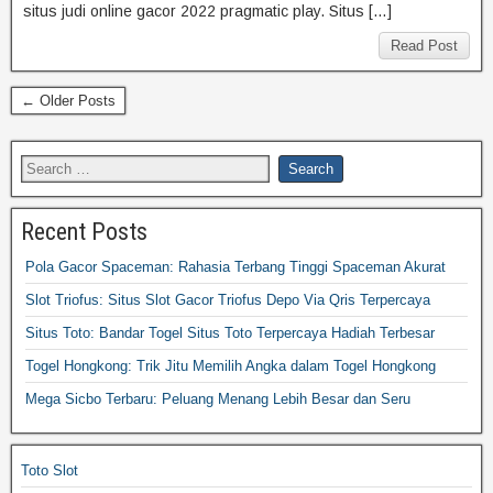
situs judi online gacor 2022 pragmatic play. Situs […]
Read Post
← Older Posts
Recent Posts
Pola Gacor Spaceman: Rahasia Terbang Tinggi Spaceman Akurat
Slot Triofus: Situs Slot Gacor Triofus Depo Via Qris Terpercaya
Situs Toto: Bandar Togel Situs Toto Terpercaya Hadiah Terbesar
Togel Hongkong: Trik Jitu Memilih Angka dalam Togel Hongkong
Mega Sicbo Terbaru: Peluang Menang Lebih Besar dan Seru
Toto Slot