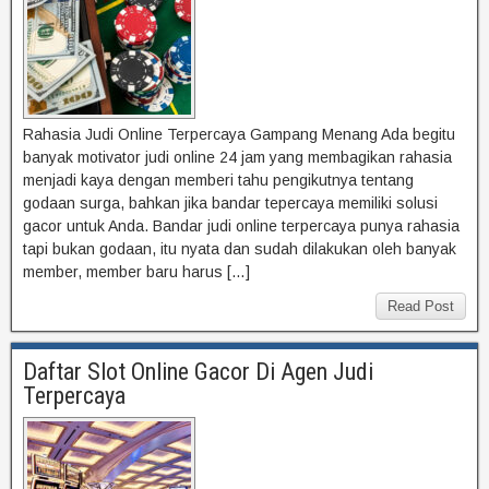
Rahasia Judi Online Terpercaya Gampang Menang Ada begitu
banyak motivator judi online 24 jam yang membagikan rahasia
menjadi kaya dengan memberi tahu pengikutnya tentang
godaan surga, bahkan jika bandar tepercaya memiliki solusi
gacor untuk Anda. Bandar judi online terpercaya punya rahasia
tapi bukan godaan, itu nyata dan sudah dilakukan oleh banyak
member, member baru harus […]
Read Post
Daftar Slot Online Gacor Di Agen Judi
Terpercaya