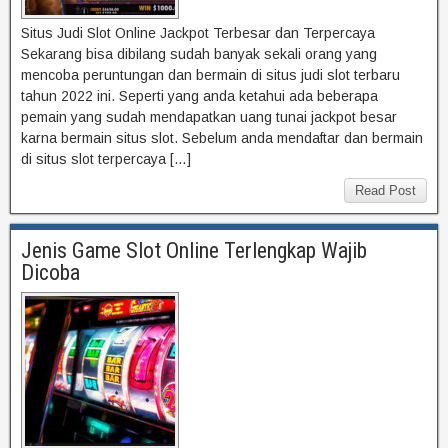
Situs Judi Slot Online Jackpot Terbesar dan Terpercaya
Sekarang bisa dibilang sudah banyak sekali orang yang
mencoba peruntungan dan bermain di situs judi slot terbaru
tahun 2022 ini. Seperti yang anda ketahui ada beberapa
pemain yang sudah mendapatkan uang tunai jackpot besar
karna bermain situs slot. Sebelum anda mendaftar dan bermain
di situs slot terpercaya […]
Read Post
Jenis Game Slot Online Terlengkap Wajib
Dicoba