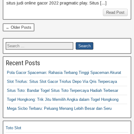
situs judi online gacor 2022 pragmatic play. Situs […]
Read Post
← Older Posts
Recent Posts
Pola Gacor Spaceman: Rahasia Terbang Tinggi Spaceman Akurat
Slot Triofus: Situs Slot Gacor Triofus Depo Via Qris Terpercaya
Situs Toto: Bandar Togel Situs Toto Terpercaya Hadiah Terbesar
Togel Hongkong: Trik Jitu Memilih Angka dalam Togel Hongkong
Mega Sicbo Terbaru: Peluang Menang Lebih Besar dan Seru
Toto Slot