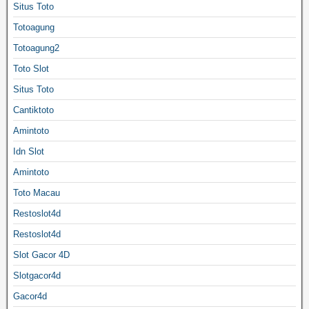
Situs Toto
Totoagung
Totoagung2
Toto Slot
Situs Toto
Cantiktoto
Amintoto
Idn Slot
Amintoto
Toto Macau
Restoslot4d
Restoslot4d
Slot Gacor 4D
Slotgacor4d
Gacor4d