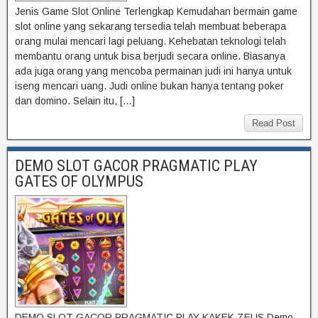
Jenis Game Slot Online Terlengkap Kemudahan bermain game
slot online yang sekarang tersedia telah membuat beberapa
orang mulai mencari lagi peluang. Kehebatan teknologi telah
membantu orang untuk bisa berjudi secara online. Biasanya
ada juga orang yang mencoba permainan judi ini hanya untuk
iseng mencari uang. Judi online bukan hanya tentang poker
dan domino. Selain itu, […]
Read Post
DEMO SLOT GACOR PRAGMATIC PLAY
GATES OF OLYMPUS
DEMO SLOT GACOR PRAGMATIC PLAY KAKEK ZEUS Demo