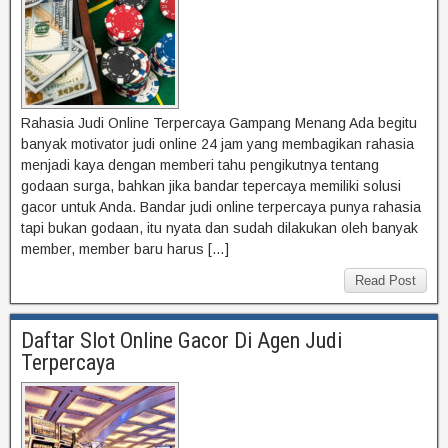
Rahasia Judi Online Terpercaya Gampang Menang Ada begitu
banyak motivator judi online 24 jam yang membagikan rahasia
menjadi kaya dengan memberi tahu pengikutnya tentang
godaan surga, bahkan jika bandar tepercaya memiliki solusi
gacor untuk Anda. Bandar judi online terpercaya punya rahasia
tapi bukan godaan, itu nyata dan sudah dilakukan oleh banyak
member, member baru harus […]
Read Post
Daftar Slot Online Gacor Di Agen Judi
Terpercaya