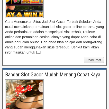
Cara Menemukan Situs Judi Slot Gacor Terbaik Sebelum Anda
mulai memainkan permainan judi slot gacor online pertama yang
Anda perhatiakan adalah mempelajari slot terbaik, roulette
online dan permainan casino lainnya yang dapat Anda coba di
dunia perjudian online. Dan anda bisa belajar dari orang-orang
yang sudah menggunakan situs tersebut. Berikut kami akan
infor masikan untuk […]
Read Post
Bandar Slot Gacor Mudah Menang Cepat Kaya