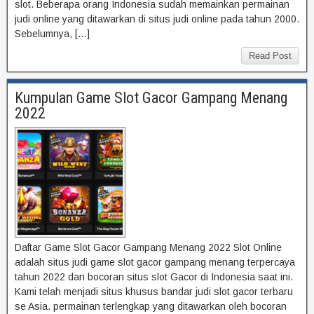
slot. Beberapa orang Indonesia sudah memainkan permainan
judi online yang ditawarkan di situs judi online pada tahun 2000.
Sebelumnya, […]
Read Post
Kumpulan Game Slot Gacor Gampang Menang
2022
Daftar Game Slot Gacor Gampang Menang 2022 Slot Online
adalah situs judi game slot gacor gampang menang terpercaya
tahun 2022 dan bocoran situs slot Gacor di Indonesia saat ini.
Kami telah menjadi situs khusus bandar judi slot gacor terbaru
se Asia. permainan terlengkap yang ditawarkan oleh bocoran