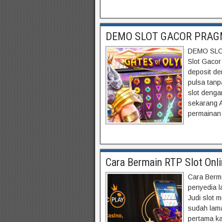
DEMO SLOT GACOR PRAG
DEMO SLO
Slot Gacor
deposit de
pulsa tanp
slot denga
sekarang 
permainan
Cara Bermain RTP Slot Onli
Cara Berma
penyedia l
Judi slot 
sudah lama 
pertama ka