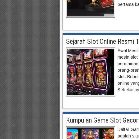
pertama ka
Sejarah Slot Online Resmi 
Awal Mesin
mesin slot
permainan 
orang-ora
slot. Bebe
online yan
Sebelumny
Kumpulan Game Slot Gaco
Daftar Ga
adalah sit