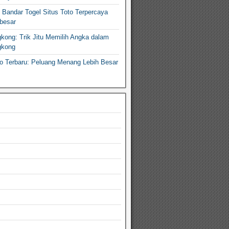
: Bandar Togel Situs Toto Terpercaya
besar
kong: Trik Jitu Memilih Angka dalam
gkong
o Terbaru: Peluang Menang Lebih Besar