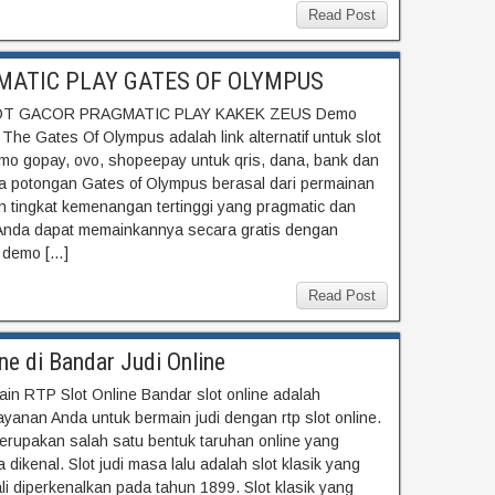
Read Post
MATIC PLAY GATES OF OLYMPUS
T GACOR PRAGMATIC PLAY KAKEK ZEUS Demo
 The Gates Of Olympus adalah link alternatif untuk slot
mo gopay, ovo, shopeepay untuk qris, dana, bank dan
a potongan Gates of Olympus berasal dari permainan
n tingkat kemenangan tertinggi yang pragmatic dan
Anda dapat memainkannya secara gratis dengan
 demo […]
Read Post
ne di Bandar Judi Online
in RTP Slot Online Bandar slot online adalah
ayanan Anda untuk bermain judi dengan rtp slot online.
merupakan salah satu bentuk taruhan online yang
dikenal. Slot judi masa lalu adalah slot klasik yang
li diperkenalkan pada tahun 1899. Slot klasik yang