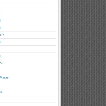
u
d
d
 4D
d
d
 4d
 Maxwin
nd