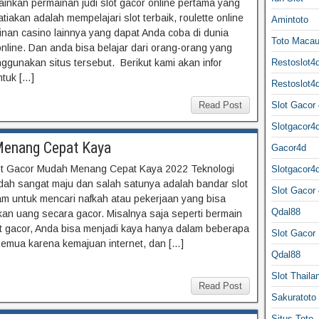
inkan permainan judi slot gacor online pertama yang
tiakan adalah mempelajari slot terbaik, roulette online
Amintoto
nan casino lainnya yang dapat Anda coba di dunia
Toto Maca
online. Dan anda bisa belajar dari orang-orang yang
gunakan situs tersebut. Berikut kami akan infor
Restoslot4
tuk […]
Restoslot4
Read Post
Slot Gacor
Slotgacor4
Menang Cepat Kaya
Gacor4d
ot Gacor Mudah Menang Cepat Kaya 2022 Teknologi
Slotgacor4
udah sangat maju dan salah satunya adalah bandar slot
Slot Gacor
am untuk mencari nafkah atau pekerjaan yang bisa
Qdal88
an uang secara gacor. Misalnya saja seperti bermain
t gacor, Anda bisa menjadi kaya hanya dalam beberapa
Slot Gacor
 semua karena kemajuan internet, dan […]
Qdal88
Slot Thaila
Read Post
Sakuratoto
Situs Toto