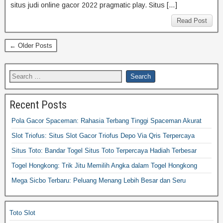
situs judi online gacor 2022 pragmatic play. Situs […]
Read Post
← Older Posts
Recent Posts
Pola Gacor Spaceman: Rahasia Terbang Tinggi Spaceman Akurat
Slot Triofus: Situs Slot Gacor Triofus Depo Via Qris Terpercaya
Situs Toto: Bandar Togel Situs Toto Terpercaya Hadiah Terbesar
Togel Hongkong: Trik Jitu Memilih Angka dalam Togel Hongkong
Mega Sicbo Terbaru: Peluang Menang Lebih Besar dan Seru
Toto Slot