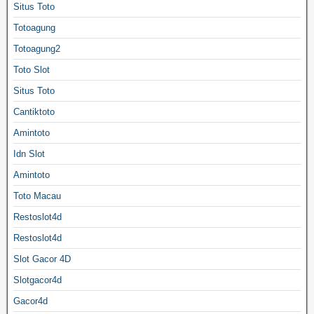
Situs Toto
Totoagung
Totoagung2
Toto Slot
Situs Toto
Cantiktoto
Amintoto
Idn Slot
Amintoto
Toto Macau
Restoslot4d
Restoslot4d
Slot Gacor 4D
Slotgacor4d
Gacor4d