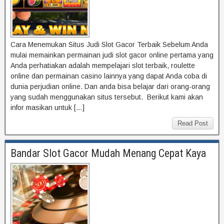
Cara Menemukan Situs Judi Slot Gacor Terbaik Sebelum Anda
mulai memainkan permainan judi slot gacor online pertama yang
Anda perhatiakan adalah mempelajari slot terbaik, roulette
online dan permainan casino lainnya yang dapat Anda coba di
dunia perjudian online. Dan anda bisa belajar dari orang-orang
yang sudah menggunakan situs tersebut. Berikut kami akan
infor masikan untuk […]
Read Post
Bandar Slot Gacor Mudah Menang Cepat Kaya