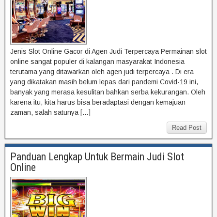
Jenis Slot Online Gacor di Agen Judi Terpercaya Permainan slot
online sangat populer di kalangan masyarakat Indonesia
terutama yang ditawarkan oleh agen judi terpercaya . Di era
yang dikatakan masih belum lepas dari pandemi Covid-19 ini,
banyak yang merasa kesulitan bahkan serba kekurangan. Oleh
karena itu, kita harus bisa beradaptasi dengan kemajuan
zaman, salah satunya […]
Read Post
Panduan Lengkap Untuk Bermain Judi Slot
Online