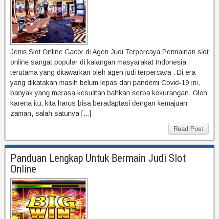
Jenis Slot Online Gacor di Agen Judi Terpercaya Permainan slot
online sangat populer di kalangan masyarakat Indonesia
terutama yang ditawarkan oleh agen judi terpercaya . Di era
yang dikatakan masih belum lepas dari pandemi Covid-19 ini,
banyak yang merasa kesulitan bahkan serba kekurangan. Oleh
karena itu, kita harus bisa beradaptasi dengan kemajuan
zaman, salah satunya […]
Read Post
Panduan Lengkap Untuk Bermain Judi Slot
Online