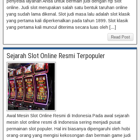
penyedia layanan Anda untuk bermain judi dengan rtp slot
online. Judi slot merupakan salah satu bentuk taruhan online
yang sudah lama dikenal. Slot judi masa lalu adalah slot klasik
yang pertama kali diperkenalkan pada tahun 1899. Slot klasik
yang pertama kali muncul diterima secara luas oleh […]
Read Post
Sejarah Slot Online Resmi Terpopuler
Awal Mesin Slot Online Resmi di Indonesia Pada awal sejarah
mesin slot online resmi di Indonesia sering menjadi pusat
permainan slot populer. Hal ini biasanya dipengaruhi oleh hobi
orang-orang yang mengisi kekosongan dan bermain game judi