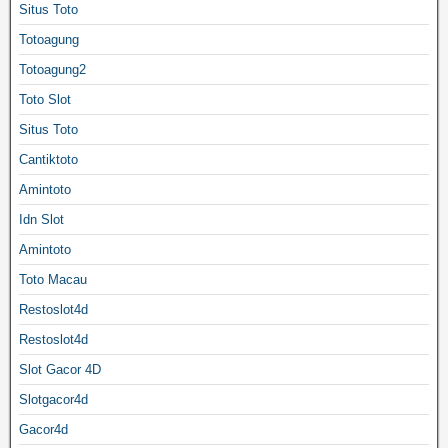
Situs Toto
Totoagung
Totoagung2
Toto Slot
Situs Toto
Cantiktoto
Amintoto
Idn Slot
Amintoto
Toto Macau
Restoslot4d
Restoslot4d
Slot Gacor 4D
Slotgacor4d
Gacor4d