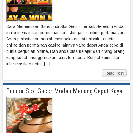
Cara Menemukan Situs Judi Slot Gacor Terbaik Sebelum Anda
mulai memainkan permainan judi slot gacor online pertama yang
Anda perhatiakan adalah mempelajari slot terbaik, roulette
online dan permainan casino lainnya yang dapat Anda coba di
dunia perjudian online. Dan anda bisa belajar dari orang-orang
yang sudah menggunakan situs tersebut. Berikut kami akan
infor masikan untuk […]
Read Post
Bandar Slot Gacor Mudah Menang Cepat Kaya