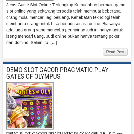
Jenis Game Slot Online Terlengkap Kemudahan bermain game
slot online yang sekarang tersedia telah membuat beberapa
orang mulai mencari lagi peluang. Kehebatan teknologi telah
membantu orang untuk bisa berjudi secara online. Biasanya
ada juga orang yang mencoba permainan judi ini hanya untuk
iseng mencari uang. Judi online bukan hanya tentang poker
dan domino. Selain itu, […]
Read Post
DEMO SLOT GACOR PRAGMATIC PLAY
GATES OF OLYMPUS
DEMO SLOT GACOR PRAGMATIC PLAY KAKEK ZEUS Demo