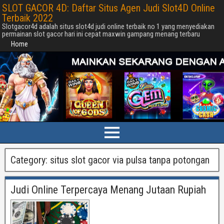
SLOT GACOR 4D: Daftar Situs Agen Judi Slot4D Online
Terbaik 2022
Slotgacor4d adalah situs slot4d judi online terbaik no 1 yang menyediakan
permainan slot gacor hari ini cepat maxwin gampang menang terbaru
Home
Category:
situs slot gacor via pulsa tanpa potongan
Judi Online Terpercaya Menang Jutaan Rupiah