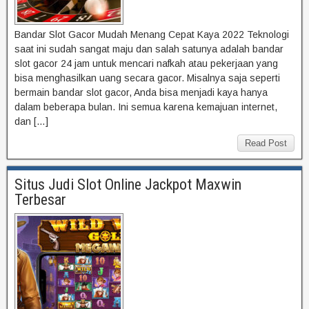
Bandar Slot Gacor Mudah Menang Cepat Kaya 2022 Teknologi
saat ini sudah sangat maju dan salah satunya adalah bandar
slot gacor 24 jam untuk mencari nafkah atau pekerjaan yang
bisa menghasilkan uang secara gacor. Misalnya saja seperti
bermain bandar slot gacor, Anda bisa menjadi kaya hanya
dalam beberapa bulan. Ini semua karena kemajuan internet,
dan […]
Read Post
Situs Judi Slot Online Jackpot Maxwin
Terbesar