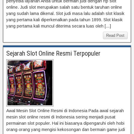
penyedia layanan Anda untuk bermain judi dengan rtp slot
online. Judi slot merupakan salah satu bentuk taruhan online
yang sudah lama dikenal. Slot judi masa lalu adalah slot klasik
yang pertama kali diperkenalkan pada tahun 1899. Slot klasik
yang pertama kali muncul diterima secara luas oleh […]
Read Post
Sejarah Slot Online Resmi Terpopuler
Awal Mesin Slot Online Resmi di Indonesia Pada awal sejarah
mesin slot online resmi di Indonesia sering menjadi pusat
permainan slot populer. Hal ini biasanya dipengaruhi oleh hobi
orang-orang yang mengisi kekosongan dan bermain game judi