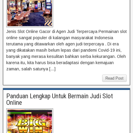
Jenis Slot Online Gacor di Agen Judi Terpercaya Permainan slot
online sangat populer di kalangan masyarakat Indonesia
terutama yang ditawarkan oleh agen judi terpercaya . Di era
yang dikatakan masih belum lepas dari pandemi Covid-19 ini,
banyak yang merasa kesulitan bahkan serba kekurangan. Oleh
karena itu, kita harus bisa beradaptasi dengan kemajuan
zaman, salah satunya […]
Read Post
Panduan Lengkap Untuk Bermain Judi Slot
Online