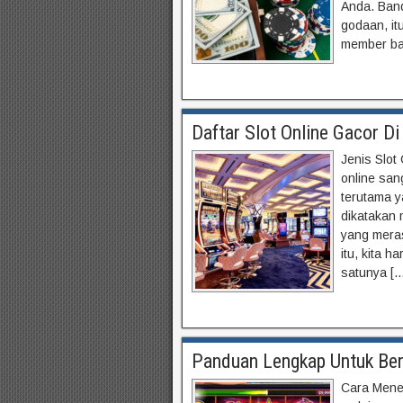
Anda. Band
godaan, it
member ba
Daftar Slot Online Gacor D
Jenis Slot
online san
terutama y
dikatakan 
yang mera
itu, kita 
satunya [
Panduan Lengkap Untuk Ber
Cara Mene