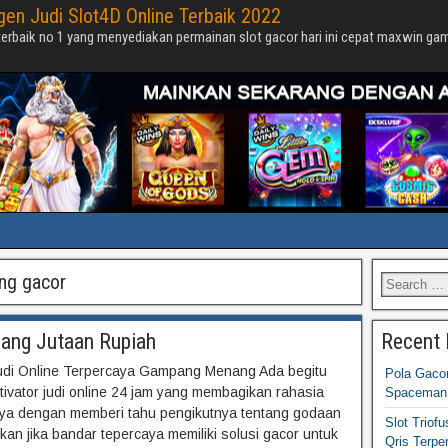
en Judi Slot4D Online Terbaik 2022
e terbaik no 1 yang menyediakan permainan slot gacor hari ini cepat maxwin g
ing gacor
nang Jutaan Rupiah
Recent 
udi Online Terpercaya Gampang Menang Ada begitu
Pola Gaco
ivator judi online 24 jam yang membagikan rahasia
Spaceman 
aya dengan memberi tahu pengikutnya tentang godaan
Slot Triof
kan jika bandar tepercaya memiliki solusi gacor untuk
Qris Terpe