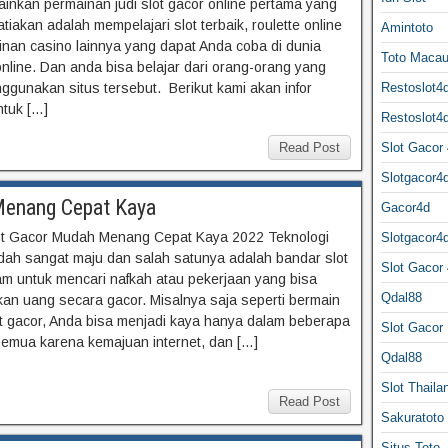
inkan permainan judi slot gacor online pertama yang
tiakan adalah mempelajari slot terbaik, roulette online
Amintoto
nan casino lainnya yang dapat Anda coba di dunia
Toto Maca
online. Dan anda bisa belajar dari orang-orang yang
gunakan situs tersebut. Berikut kami akan infor
Restoslot4
tuk […]
Restoslot4
Read Post
Slot Gacor
Slotgacor4
Menang Cepat Kaya
Gacor4d
ot Gacor Mudah Menang Cepat Kaya 2022 Teknologi
Slotgacor4
udah sangat maju dan salah satunya adalah bandar slot
Slot Gacor
am untuk mencari nafkah atau pekerjaan yang bisa
Qdal88
an uang secara gacor. Misalnya saja seperti bermain
t gacor, Anda bisa menjadi kaya hanya dalam beberapa
Slot Gacor
 semua karena kemajuan internet, dan […]
Qdal88
Slot Thaila
Read Post
Sakuratoto
Situs Toto