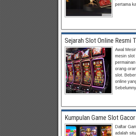
pertama ka
Sejarah Slot Online Resmi 
Awal Mesin
mesin slot
permainan 
orang-ora
slot. Bebe
online yan
Sebelumny
Kumpulan Game Slot Gaco
Daftar Ga
adalah sit