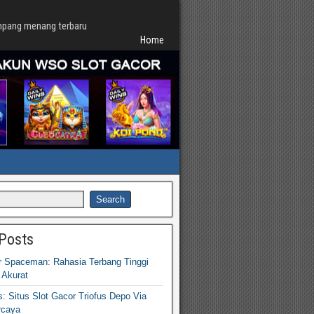
ampang menang terbaru
Home
Posts
r Spaceman: Rahasia Terbang Tinggi
Akurat
us: Situs Slot Gacor Triofus Depo Via
rcaya