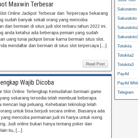
kpot Maxwin Terbesar
Sakuratoto
 Slot Online Jackpot Terbesar dan Terpercaya Sekarang
Sakuratoto
ang sudah banyak sekali orang yang mencoba
n dan bermain di situs judi slot terbaru tahun 2022 ini.
Sakuratoto
ang anda ketahui ada beberapa pemain yang sudah
Sakuratoto
n uang tunai jackpot besar karna bermain situs slot.
da mendaftar dan bermain di situs slot terpercaya […]
Totokita
Totokita2
Read Post
Totokita3
Pay4d
lengkap Wajib Dicoba
Pay4d Whit
e Slot Online Terlengkap Kemudahan bermain game
Telegram
e yang sekarang tersedia telah membuat beberapa
i mencari lagi peluang. Kehebatan teknologi telah
rang untuk bisa berjudi secara online. Biasanya ada
 yang mencoba permainan judi ini hanya untuk iseng
ng. Judi online bukan hanya tentang poker dan
ain itu, […]