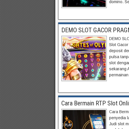
domino. Sel
DEMO SLOT GACOR PRAG
DEMO SLO
Slot Gacor
deposit de
pulsa tanp
slot denga
sekarang 
permainan
Cara Bermain RTP Slot Onli
Cara Berma
penyedia l
Judi slot 