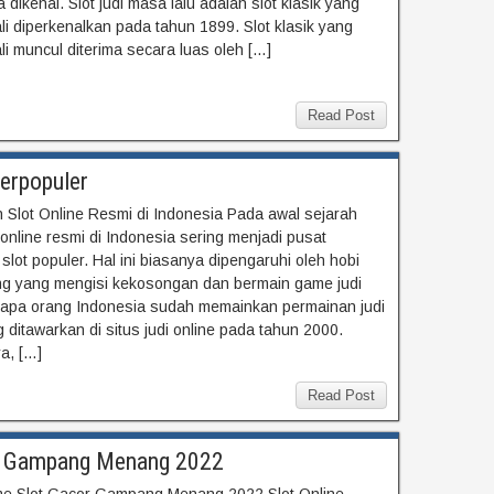
dikenal. Slot judi masa lalu adalah slot klasik yang
li diperkenalkan pada tahun 1899. Slot klasik yang
li muncul diterima secara luas oleh […]
Read Post
Terpopuler
 Slot Online Resmi di Indonesia Pada awal sejarah
 online resmi di Indonesia sering menjadi pusat
slot populer. Hal ini biasanya dipengaruhi oleh hobi
ng yang mengisi kekosongan dan bermain game judi
rapa orang Indonesia sudah memainkan permainan judi
g ditawarkan di situs judi online pada tahun 2000.
a, […]
Read Post
r Gampang Menang 2022