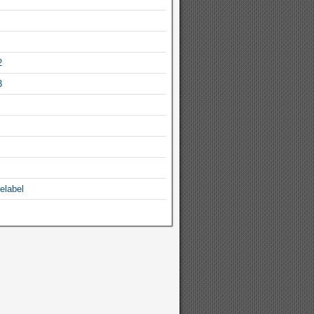
2
3
elabel