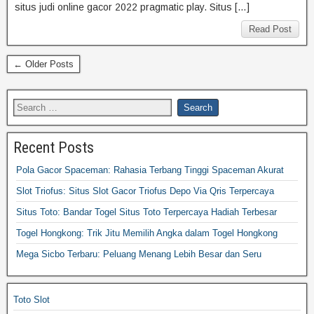
situs judi online gacor 2022 pragmatic play. Situs […]
Read Post
← Older Posts
Recent Posts
Pola Gacor Spaceman: Rahasia Terbang Tinggi Spaceman Akurat
Slot Triofus: Situs Slot Gacor Triofus Depo Via Qris Terpercaya
Situs Toto: Bandar Togel Situs Toto Terpercaya Hadiah Terbesar
Togel Hongkong: Trik Jitu Memilih Angka dalam Togel Hongkong
Mega Sicbo Terbaru: Peluang Menang Lebih Besar dan Seru
Toto Slot