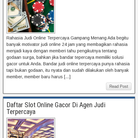
Rahasia Judi Online Terpercaya Gampang Menang Ada begitu
banyak motivator judi online 24 jam yang membagikan rahasia
menjadi kaya dengan memberi tahu pengikutnya tentang
godaan surga, bahkan jika bandar tepercaya memiliki solusi
gacor untuk Anda. Bandar judi online terpercaya punya rahasia
tapi bukan godaan, itu nyata dan sudah dilakukan oleh banyak
member, member baru harus […]
Read Post
Daftar Slot Online Gacor Di Agen Judi
Terpercaya