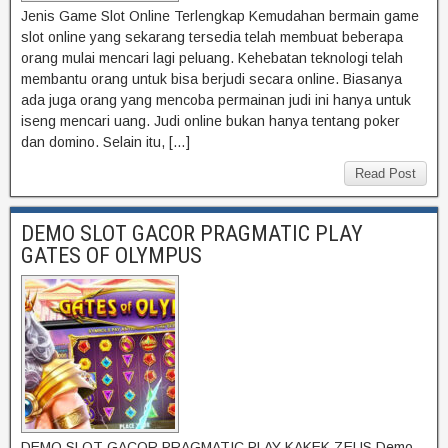
Jenis Game Slot Online Terlengkap Kemudahan bermain game
slot online yang sekarang tersedia telah membuat beberapa
orang mulai mencari lagi peluang. Kehebatan teknologi telah
membantu orang untuk bisa berjudi secara online. Biasanya
ada juga orang yang mencoba permainan judi ini hanya untuk
iseng mencari uang. Judi online bukan hanya tentang poker
dan domino. Selain itu, […]
Read Post
DEMO SLOT GACOR PRAGMATIC PLAY
GATES OF OLYMPUS
DEMO SLOT GACOR PRAGMATIC PLAY KAKEK ZEUS Demo