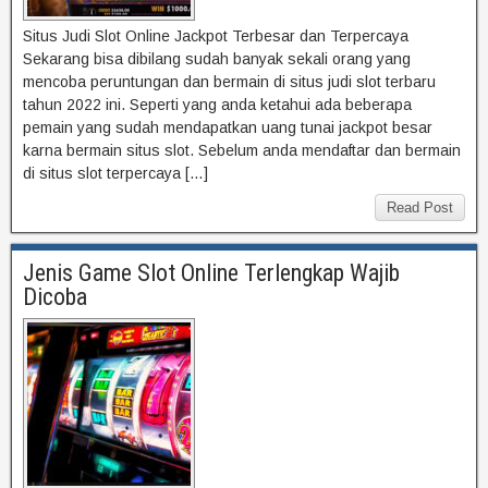
Situs Judi Slot Online Jackpot Terbesar dan Terpercaya
Sekarang bisa dibilang sudah banyak sekali orang yang
mencoba peruntungan dan bermain di situs judi slot terbaru
tahun 2022 ini. Seperti yang anda ketahui ada beberapa
pemain yang sudah mendapatkan uang tunai jackpot besar
karna bermain situs slot. Sebelum anda mendaftar dan bermain
di situs slot terpercaya […]
Read Post
Jenis Game Slot Online Terlengkap Wajib
Dicoba