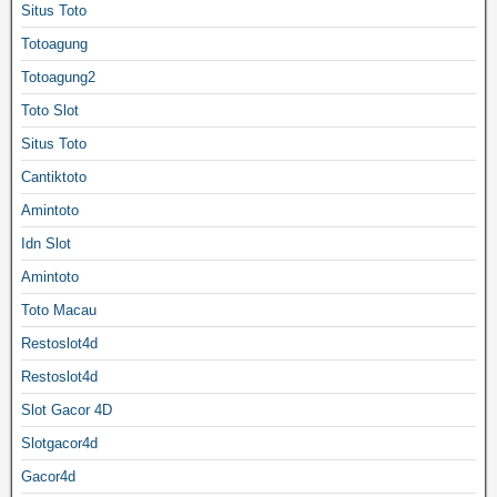
Situs Toto
Totoagung
Totoagung2
Toto Slot
Situs Toto
Cantiktoto
Amintoto
Idn Slot
Amintoto
Toto Macau
Restoslot4d
Restoslot4d
Slot Gacor 4D
Slotgacor4d
Gacor4d