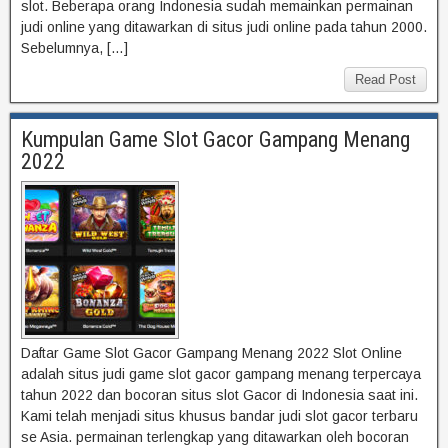
slot. Beberapa orang Indonesia sudah memainkan permainan
judi online yang ditawarkan di situs judi online pada tahun 2000.
Sebelumnya, […]
Read Post
Kumpulan Game Slot Gacor Gampang Menang
2022
Daftar Game Slot Gacor Gampang Menang 2022 Slot Online
adalah situs judi game slot gacor gampang menang terpercaya
tahun 2022 dan bocoran situs slot Gacor di Indonesia saat ini.
Kami telah menjadi situs khusus bandar judi slot gacor terbaru
se Asia. permainan terlengkap yang ditawarkan oleh bocoran