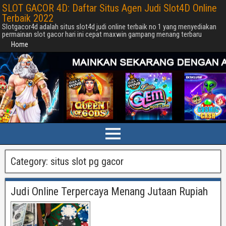
SLOT GACOR 4D: Daftar Situs Agen Judi Slot4D Online
Terbaik 2022
Slotgacor4d adalah situs slot4d judi online terbaik no 1 yang menyediakan
permainan slot gacor hari ini cepat maxwin gampang menang terbaru
Home
Category:
situs slot pg gacor
Judi Online Terpercaya Menang Jutaan Rupiah