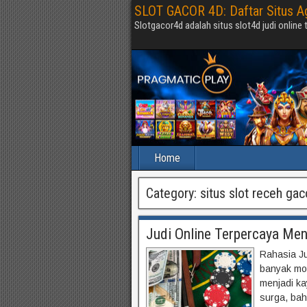
SLOT GACOR 4D: Daftar Situs Ag
Slotgacor4d adalah situs slot4d judi onlin
Home
Category:
situs slot receh gac
Judi Online Terpercaya Me
Rahasia J
banyak mot
menjadi k
surga, bah