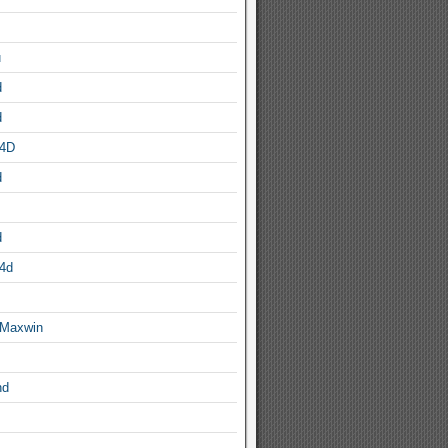
u
d
d
 4D
d
d
 4d
 Maxwin
nd