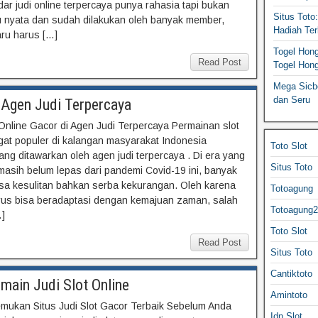
ar judi online terpercaya punya rahasia tapi bukan
Situs Toto
u nyata dan sudah dilakukan oleh banyak member,
Hadiah Ter
ru harus […]
Togel Hong
Read Post
Togel Hon
Mega Sicb
dan Seru
i Agen Judi Terpercaya
 Online Gacor di Agen Judi Terpercaya Permainan slot
gat populer di kalangan masyarakat Indonesia
Toto Slot
ang ditawarkan oleh agen judi terpercaya . Di era yang
Situs Toto
masih belum lepas dari pandemi Covid-19 ini, banyak
sa kesulitan bahkan serba kekurangan. Oleh karena
Totoagung
harus bisa beradaptasi dengan kemajuan zaman, salah
Totoagung2
…]
Toto Slot
Read Post
Situs Toto
Cantiktoto
main Judi Slot Online
Amintoto
mukan Situs Judi Slot Gacor Terbaik Sebelum Anda
Idn Slot