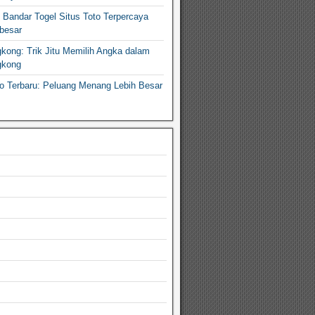
: Bandar Togel Situs Toto Terpercaya
besar
kong: Trik Jitu Memilih Angka dalam
gkong
o Terbaru: Peluang Menang Lebih Besar