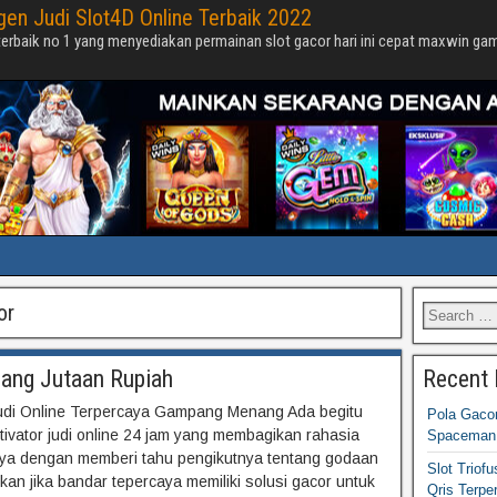
en Judi Slot4D Online Terbaik 2022
e terbaik no 1 yang menyediakan permainan slot gacor hari ini cepat maxwin g
or
nang Jutaan Rupiah
Recent 
udi Online Terpercaya Gampang Menang Ada begitu
Pola Gaco
ivator judi online 24 jam yang membagikan rahasia
Spaceman 
aya dengan memberi tahu pengikutnya tentang godaan
Slot Triof
kan jika bandar tepercaya memiliki solusi gacor untuk
Qris Terpe