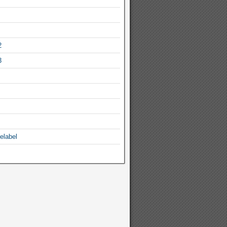
2
3
elabel