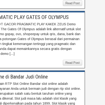
Read Post
MATIC PLAY GATES OF OLYMPUS
T GACOR PRAGMATIC PLAY KAKEK ZEUS Demo
 The Gates Of Olympus adalah link alternatif untuk slot
mo gopay, ovo, shopeepay untuk qris, dana, bank dan
a potongan Gates of Olympus berasal dari permainan
n tingkat kemenangan tertinggi yang pragmatic dan
Anda dapat memainkannya secara gratis dengan
 demo […]
Read Post
ne di Bandar Judi Online
in RTP Slot Online Bandar slot online adalah
ayanan Anda untuk bermain judi dengan rtp slot online.
merupakan salah satu bentuk taruhan online yang
dikenal. Slot judi masa lalu adalah slot klasik yang
li diperkenalkan pada tahun 1899. Slot klasik yang