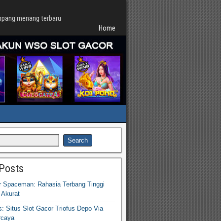
ampang menang terbaru
Home
Posts
r Spaceman: Rahasia Terbang Tinggi
Akurat
us: Situs Slot Gacor Triofus Depo Via
rcaya