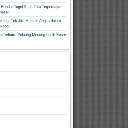
: Bandar Togel Situs Toto Terpercaya
besar
kong: Trik Jitu Memilih Angka dalam
gkong
o Terbaru: Peluang Menang Lebih Besar