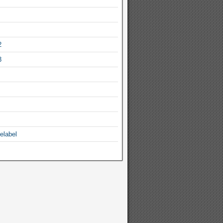
2
3
elabel