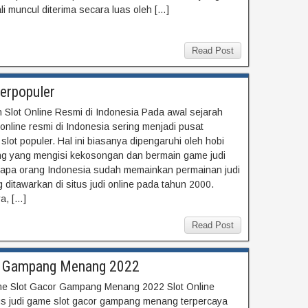
li muncul diterima secara luas oleh […]
Read Post
Terpopuler
 Slot Online Resmi di Indonesia Pada awal sejarah
 online resmi di Indonesia sering menjadi pusat
slot populer. Hal ini biasanya dipengaruhi oleh hobi
ng yang mengisi kekosongan dan bermain game judi
rapa orang Indonesia sudah memainkan permainan judi
g ditawarkan di situs judi online pada tahun 2000.
a, […]
Read Post
r Gampang Menang 2022
me Slot Gacor Gampang Menang 2022 Slot Online
us judi game slot gacor gampang menang terpercaya