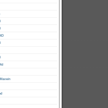
u
d
d
 4D
d
d
 4d
 Maxwin
nd