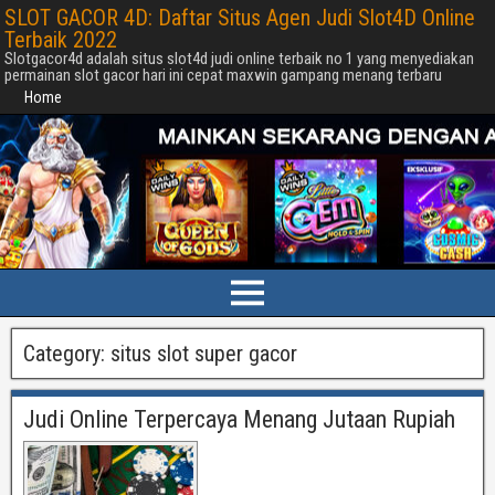
SLOT GACOR 4D: Daftar Situs Agen Judi Slot4D Online
Terbaik 2022
Slotgacor4d adalah situs slot4d judi online terbaik no 1 yang menyediakan
permainan slot gacor hari ini cepat maxwin gampang menang terbaru
Home
Category:
situs slot super gacor
Judi Online Terpercaya Menang Jutaan Rupiah