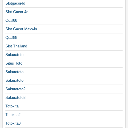
Slotgacor4d
Slot Gacor 4d
Qdal88
Slot Gacor Maxwin
Qdal88
Slot Thailand
Sakuratoto
Situs Toto
Sakuratoto
Sakuratoto
Sakuratoto2
Sakuratoto3
Totokita
Totokita2
Totokita3