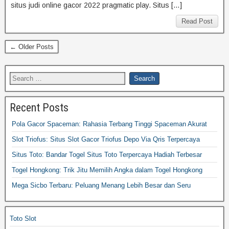
situs judi online gacor 2022 pragmatic play. Situs […]
Read Post
← Older Posts
Recent Posts
Pola Gacor Spaceman: Rahasia Terbang Tinggi Spaceman Akurat
Slot Triofus: Situs Slot Gacor Triofus Depo Via Qris Terpercaya
Situs Toto: Bandar Togel Situs Toto Terpercaya Hadiah Terbesar
Togel Hongkong: Trik Jitu Memilih Angka dalam Togel Hongkong
Mega Sicbo Terbaru: Peluang Menang Lebih Besar dan Seru
Toto Slot