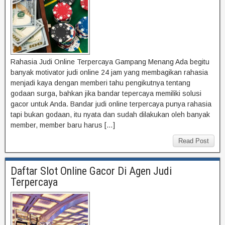
Rahasia Judi Online Terpercaya Gampang Menang Ada begitu
banyak motivator judi online 24 jam yang membagikan rahasia
menjadi kaya dengan memberi tahu pengikutnya tentang
godaan surga, bahkan jika bandar tepercaya memiliki solusi
gacor untuk Anda. Bandar judi online terpercaya punya rahasia
tapi bukan godaan, itu nyata dan sudah dilakukan oleh banyak
member, member baru harus […]
Read Post
Daftar Slot Online Gacor Di Agen Judi
Terpercaya