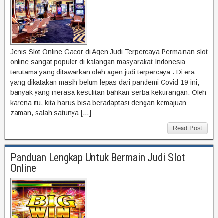
Jenis Slot Online Gacor di Agen Judi Terpercaya Permainan slot
online sangat populer di kalangan masyarakat Indonesia
terutama yang ditawarkan oleh agen judi terpercaya . Di era
yang dikatakan masih belum lepas dari pandemi Covid-19 ini,
banyak yang merasa kesulitan bahkan serba kekurangan. Oleh
karena itu, kita harus bisa beradaptasi dengan kemajuan
zaman, salah satunya […]
Read Post
Panduan Lengkap Untuk Bermain Judi Slot
Online