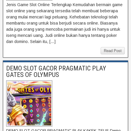
Jenis Game Slot Online Terlengkap Kemudahan bermain game
slot online yang sekarang tersedia telah membuat beberapa
orang mulai mencari lagi peluang. Kehebatan teknologi telah
membantu orang untuk bisa berjudi secara online. Biasanya
ada juga orang yang mencoba permainan judi ini hanya untuk
iseng mencari uang. Judi online bukan hanya tentang poker
dan domino. Selain itu, […]
Read Post
DEMO SLOT GACOR PRAGMATIC PLAY
GATES OF OLYMPUS
DEMO SLOT GACOR PRAGMATIC PLAY KAKEK ZEUS Demo