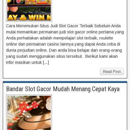
Cara Menemukan Situs Judi Slot Gacor Terbaik Sebelum Anda
mulai memainkan permainan judi slot gacor online pertama yang
Anda perhatiakan adalah mempelajari slot terbaik, roulette
online dan permainan casino lainnya yang dapat Anda coba di
dunia perjudian online. Dan anda bisa belajar dari orang-orang
yang sudah menggunakan situs tersebut. Berikut kami akan
infor masikan untuk […]
Read Post
Bandar Slot Gacor Mudah Menang Cepat Kaya