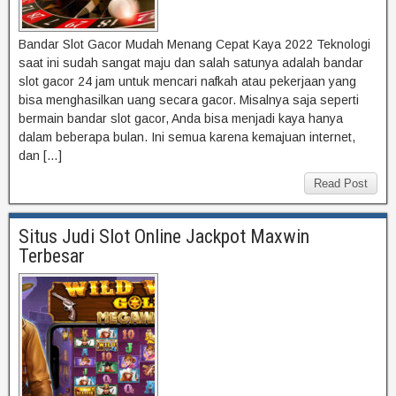
Bandar Slot Gacor Mudah Menang Cepat Kaya 2022 Teknologi
saat ini sudah sangat maju dan salah satunya adalah bandar
slot gacor 24 jam untuk mencari nafkah atau pekerjaan yang
bisa menghasilkan uang secara gacor. Misalnya saja seperti
bermain bandar slot gacor, Anda bisa menjadi kaya hanya
dalam beberapa bulan. Ini semua karena kemajuan internet,
dan […]
Read Post
Situs Judi Slot Online Jackpot Maxwin
Terbesar