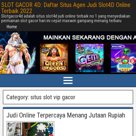
SLOT GACOR 4D: Daftar Situs Agen Judi Slot4D Online
Terbaik 2022
Slotgacor4d adalah situs slot4d judi online terbaik no 1 yang menyediakan
permainan slot gacor hari ini cepat maxwin gampang menang terbaru
Home
Category:
situs slot vip gacor
Judi Online Terpercaya Menang Jutaan Rupiah