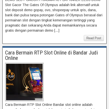
Slot Gacor The Gates Of Olympus adalah link alternatif untuk
slot deposit demo gopay, ovo, shopeepay untuk qris, dana,
bank dan pulsa tanpa potongan Gates of Olympus berasal dari
permainan slot dengan tingkat kemenangan tertinggi yang
pragmatic dan sekarang Anda dapat memainkannya secara
gratis dengan permainan demo […]
Read Post
Cara Bermain RTP Slot Online di Bandar Judi
Online
Cara Bermain RTP Slot Online Bandar slot online adalah