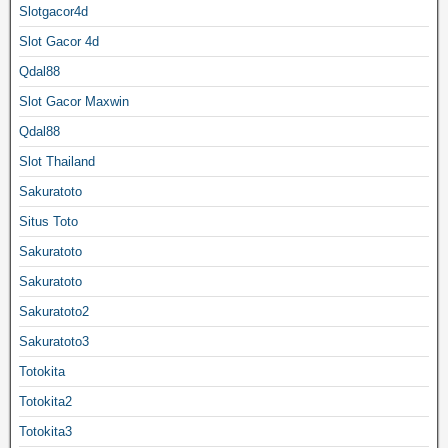
Slotgacor4d
Slot Gacor 4d
Qdal88
Slot Gacor Maxwin
Qdal88
Slot Thailand
Sakuratoto
Situs Toto
Sakuratoto
Sakuratoto
Sakuratoto2
Sakuratoto3
Totokita
Totokita2
Totokita3