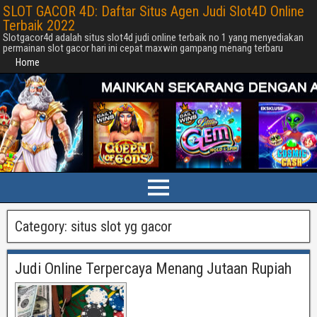
SLOT GACOR 4D: Daftar Situs Agen Judi Slot4D Online
Terbaik 2022
Slotgacor4d adalah situs slot4d judi online terbaik no 1 yang menyediakan
permainan slot gacor hari ini cepat maxwin gampang menang terbaru
Home
Category:
situs slot yg gacor
Judi Online Terpercaya Menang Jutaan Rupiah