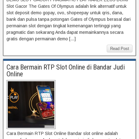
Slot Gacor The Gates Of Olympus adalah link alternatif untuk
slot deposit demo gopay, ovo, shopeepay untuk qris, dana,
bank dan pulsa tanpa potongan Gates of Olympus berasal dari
permainan slot dengan tingkat kemenangan tertinggi yang
pragmatic dan sekarang Anda dapat memainkannya secara
gratis dengan permainan demo […]
Read Post
Cara Bermain RTP Slot Online di Bandar Judi
Online
Cara Bermain RTP Slot Online Bandar slot online adalah