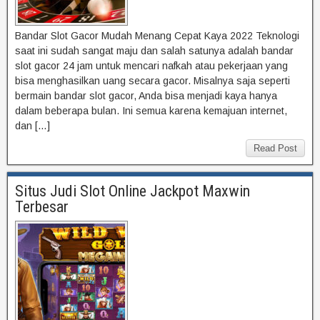
Bandar Slot Gacor Mudah Menang Cepat Kaya 2022 Teknologi
saat ini sudah sangat maju dan salah satunya adalah bandar
slot gacor 24 jam untuk mencari nafkah atau pekerjaan yang
bisa menghasilkan uang secara gacor. Misalnya saja seperti
bermain bandar slot gacor, Anda bisa menjadi kaya hanya
dalam beberapa bulan. Ini semua karena kemajuan internet,
dan […]
Read Post
Situs Judi Slot Online Jackpot Maxwin
Terbesar