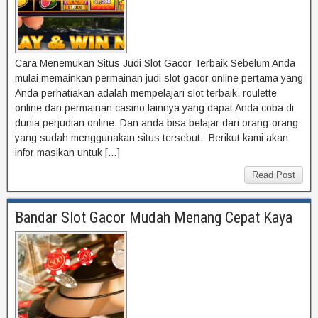
Cara Menemukan Situs Judi Slot Gacor Terbaik Sebelum Anda
mulai memainkan permainan judi slot gacor online pertama yang
Anda perhatiakan adalah mempelajari slot terbaik, roulette
online dan permainan casino lainnya yang dapat Anda coba di
dunia perjudian online. Dan anda bisa belajar dari orang-orang
yang sudah menggunakan situs tersebut. Berikut kami akan
infor masikan untuk […]
Read Post
Bandar Slot Gacor Mudah Menang Cepat Kaya