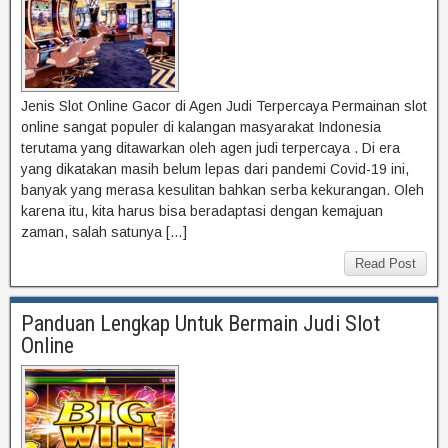
Jenis Slot Online Gacor di Agen Judi Terpercaya Permainan slot
online sangat populer di kalangan masyarakat Indonesia
terutama yang ditawarkan oleh agen judi terpercaya . Di era
yang dikatakan masih belum lepas dari pandemi Covid-19 ini,
banyak yang merasa kesulitan bahkan serba kekurangan. Oleh
karena itu, kita harus bisa beradaptasi dengan kemajuan
zaman, salah satunya […]
Read Post
Panduan Lengkap Untuk Bermain Judi Slot
Online