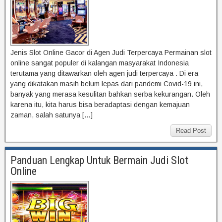
Jenis Slot Online Gacor di Agen Judi Terpercaya Permainan slot
online sangat populer di kalangan masyarakat Indonesia
terutama yang ditawarkan oleh agen judi terpercaya . Di era
yang dikatakan masih belum lepas dari pandemi Covid-19 ini,
banyak yang merasa kesulitan bahkan serba kekurangan. Oleh
karena itu, kita harus bisa beradaptasi dengan kemajuan
zaman, salah satunya […]
Read Post
Panduan Lengkap Untuk Bermain Judi Slot
Online