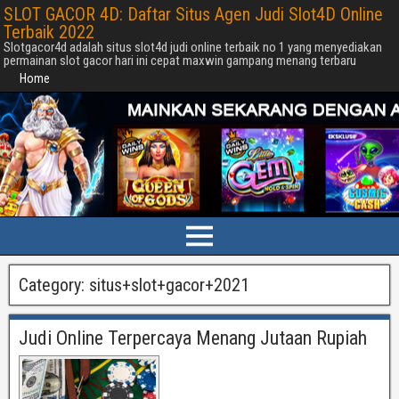
SLOT GACOR 4D: Daftar Situs Agen Judi Slot4D Online
Terbaik 2022
Slotgacor4d adalah situs slot4d judi online terbaik no 1 yang menyediakan
permainan slot gacor hari ini cepat maxwin gampang menang terbaru
Home
Category:
situs+slot+gacor+2021
Judi Online Terpercaya Menang Jutaan Rupiah