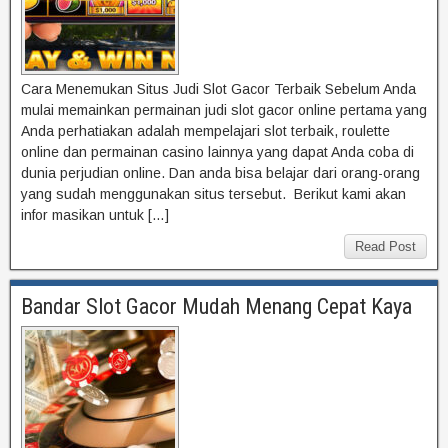
Cara Menemukan Situs Judi Slot Gacor Terbaik Sebelum Anda
mulai memainkan permainan judi slot gacor online pertama yang
Anda perhatiakan adalah mempelajari slot terbaik, roulette
online dan permainan casino lainnya yang dapat Anda coba di
dunia perjudian online. Dan anda bisa belajar dari orang-orang
yang sudah menggunakan situs tersebut. Berikut kami akan
infor masikan untuk […]
Read Post
Bandar Slot Gacor Mudah Menang Cepat Kaya