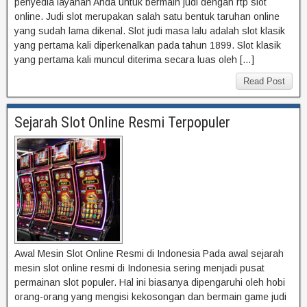
penyedia layanan Anda untuk bermain judi dengan rtp slot
online. Judi slot merupakan salah satu bentuk taruhan online
yang sudah lama dikenal. Slot judi masa lalu adalah slot klasik
yang pertama kali diperkenalkan pada tahun 1899. Slot klasik
yang pertama kali muncul diterima secara luas oleh […]
Read Post
Sejarah Slot Online Resmi Terpopuler
Awal Mesin Slot Online Resmi di Indonesia Pada awal sejarah
mesin slot online resmi di Indonesia sering menjadi pusat
permainan slot populer. Hal ini biasanya dipengaruhi oleh hobi
orang-orang yang mengisi kekosongan dan bermain game judi