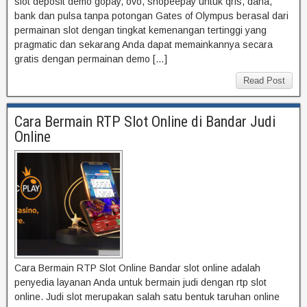
slot deposit demo gopay, ovo, shopeepay untuk qris, dana,
bank dan pulsa tanpa potongan Gates of Olympus berasal dari
permainan slot dengan tingkat kemenangan tertinggi yang
pragmatic dan sekarang Anda dapat memainkannya secara
gratis dengan permainan demo […]
Read Post
Cara Bermain RTP Slot Online di Bandar Judi
Online
Cara Bermain RTP Slot Online Bandar slot online adalah
penyedia layanan Anda untuk bermain judi dengan rtp slot
online. Judi slot merupakan salah satu bentuk taruhan online