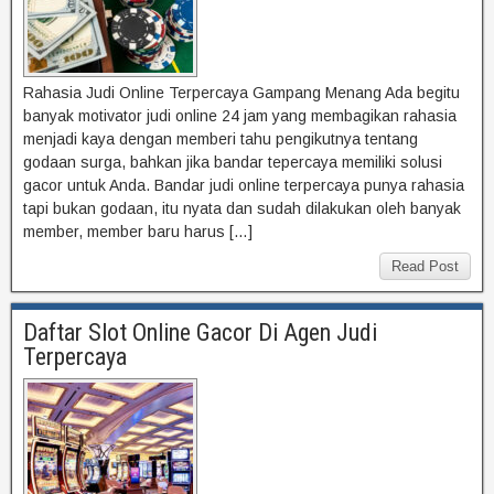
Rahasia Judi Online Terpercaya Gampang Menang Ada begitu
banyak motivator judi online 24 jam yang membagikan rahasia
menjadi kaya dengan memberi tahu pengikutnya tentang
godaan surga, bahkan jika bandar tepercaya memiliki solusi
gacor untuk Anda. Bandar judi online terpercaya punya rahasia
tapi bukan godaan, itu nyata dan sudah dilakukan oleh banyak
member, member baru harus […]
Read Post
Daftar Slot Online Gacor Di Agen Judi
Terpercaya