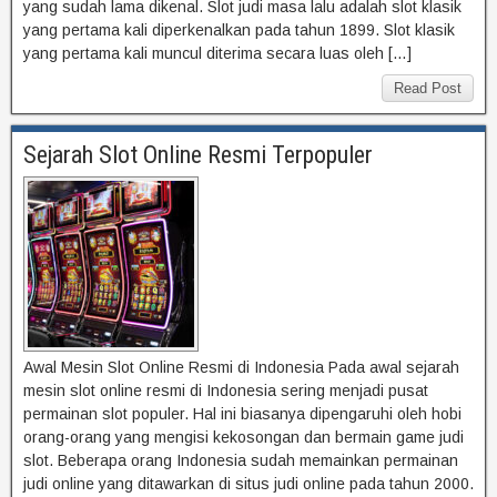
yang sudah lama dikenal. Slot judi masa lalu adalah slot klasik
yang pertama kali diperkenalkan pada tahun 1899. Slot klasik
yang pertama kali muncul diterima secara luas oleh […]
Read Post
Sejarah Slot Online Resmi Terpopuler
Awal Mesin Slot Online Resmi di Indonesia Pada awal sejarah
mesin slot online resmi di Indonesia sering menjadi pusat
permainan slot populer. Hal ini biasanya dipengaruhi oleh hobi
orang-orang yang mengisi kekosongan dan bermain game judi
slot. Beberapa orang Indonesia sudah memainkan permainan
judi online yang ditawarkan di situs judi online pada tahun 2000.