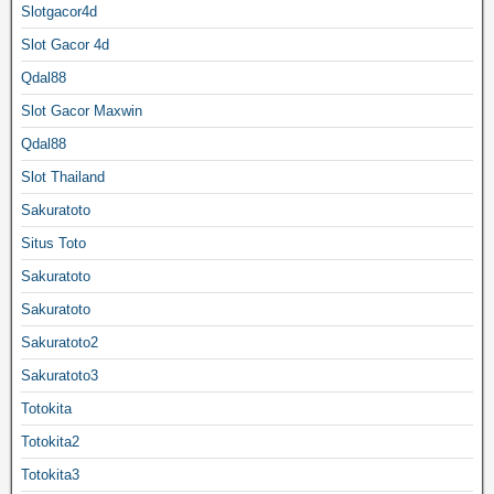
Slotgacor4d
Slot Gacor 4d
Qdal88
Slot Gacor Maxwin
Qdal88
Slot Thailand
Sakuratoto
Situs Toto
Sakuratoto
Sakuratoto
Sakuratoto2
Sakuratoto3
Totokita
Totokita2
Totokita3