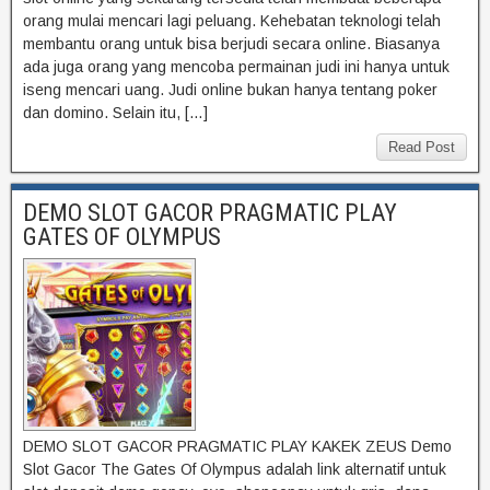
orang mulai mencari lagi peluang. Kehebatan teknologi telah
membantu orang untuk bisa berjudi secara online. Biasanya
ada juga orang yang mencoba permainan judi ini hanya untuk
iseng mencari uang. Judi online bukan hanya tentang poker
dan domino. Selain itu, […]
Read Post
DEMO SLOT GACOR PRAGMATIC PLAY
GATES OF OLYMPUS
DEMO SLOT GACOR PRAGMATIC PLAY KAKEK ZEUS Demo
Slot Gacor The Gates Of Olympus adalah link alternatif untuk