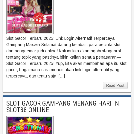
Slot Gacor Terbaru 2025: Link Login Alternatif Terpercaya
Gampang Maxwin Selamat datang kembali, para pecinta slot
dan penggemar judi online! Kali ini kita akan ngobrol-ngobrol
tentang topik yang pastinya bikin kalian semua penasaran—
Slot Gacor Terbaru 2025! Yup, kita akan membahas apa itu slot
gacor, bagaimana cara menemukan link login alternatif yang
terpercaya, dan tentu saja, […]
Read Post
SLOT GACOR GAMPANG MENANG HARI INI
SLOT88 ONLINE