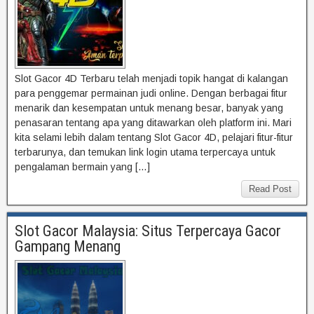
Slot Gacor 4D Terbaru telah menjadi topik hangat di kalangan
para penggemar permainan judi online. Dengan berbagai fitur
menarik dan kesempatan untuk menang besar, banyak yang
penasaran tentang apa yang ditawarkan oleh platform ini. Mari
kita selami lebih dalam tentang Slot Gacor 4D, pelajari fitur-fitur
terbarunya, dan temukan link login utama terpercaya untuk
pengalaman bermain yang […]
Read Post
Slot Gacor Malaysia: Situs Terpercaya Gacor
Gampang Menang