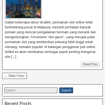
Dalam beberapa tahun terakhir, permainan slot online telah
berkembang pesat di Malaysia, menarik perhatian banyak
pemain yang mencari pengalaman bermain yang menarik dan
menguntungkan. Fenomena “slot gacor“, yang merujuk pada
permainan slot yang memberikan peluang lebih tinggi untuk
menang, semakin populer di kalangan penggemar judi online.
Artikel ini akan membahas berbagai aspek penting mengenai
slot […]
Read Post
← Older Posts
Recent Posts