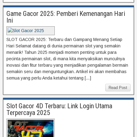
Game Gacor 2025: Pemberi Kemenangan Hari
Ini
SLOT GACOR 2025: Terbaru dan Gampang Menang Setiap
Hari Selamat datang di dunia permainan slot yang semakin
menarik! Tahun 2025 menjadi momen penting untuk para
pecinta permainan slot, di mana kita menyaksikan munculnya
inovasi dan fitur terbaru yang menjadikan pengalaman bermain
semakin seru dan menguntungkan. Artikel ini akan membahas
semua yang perlu Anda ketahui tentang […]
Read Post
Slot Gacor 4D Terbaru: Link Login Utama
Terpercaya 2025