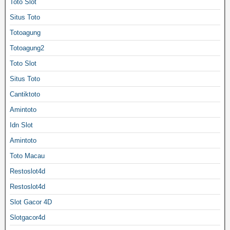
Toto Slot
Situs Toto
Totoagung
Totoagung2
Toto Slot
Situs Toto
Cantiktoto
Amintoto
Idn Slot
Amintoto
Toto Macau
Restoslot4d
Restoslot4d
Slot Gacor 4D
Slotgacor4d