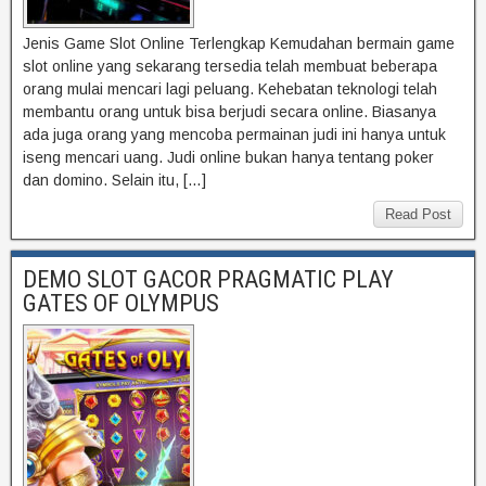
Jenis Game Slot Online Terlengkap Kemudahan bermain game
slot online yang sekarang tersedia telah membuat beberapa
orang mulai mencari lagi peluang. Kehebatan teknologi telah
membantu orang untuk bisa berjudi secara online. Biasanya
ada juga orang yang mencoba permainan judi ini hanya untuk
iseng mencari uang. Judi online bukan hanya tentang poker
dan domino. Selain itu, […]
Read Post
DEMO SLOT GACOR PRAGMATIC PLAY
GATES OF OLYMPUS