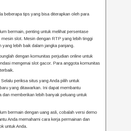
a beberapa tips yang bisa diterapkan oleh para
lum bermain, penting untuk melihat persentase
mesin slot. Mesin dengan RTP yang lebih tinggi
ang lebih baik dalam jangka panjang.
abunglah dengan komunitas perjudian online untuk
ndasi mengenai slot gacor. Para anggota komunitas
terbaik.
elalu periksa situs yang Anda pilih untuk
aru yang ditawarkan. Ini dapat membantu
 dan memberikan lebih banyak peluang untuk
um bermain dengan uang asli, cobalah versi demo
bantu Anda memahami cara kerja permainan dan
k untuk Anda.