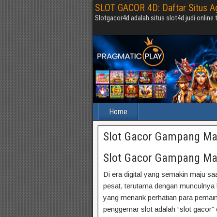
SLOT GACOR 4D: Daftar Situs Ag
Slotgacor4d adalah situs slot4d judi onlin
Home
Slot Gacor Gampang Maxw
Slot Gacor Gampang Maxw
Di era digital yang semakin maju saa
pesat, terutama dengan munculnya
yang menarik perhatian para pemain. 
penggemar slot adalah “slot gacor” 