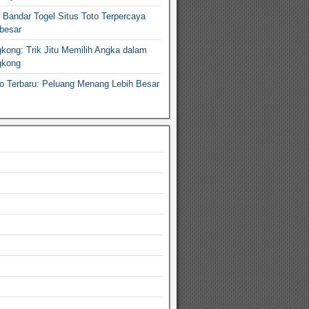
: Bandar Togel Situs Toto Terpercaya
besar
kong: Trik Jitu Memilih Angka dalam
gkong
o Terbaru: Peluang Menang Lebih Besar