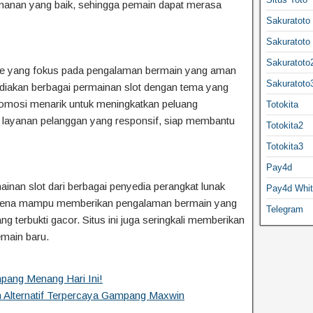
eamanan yang baik, sehingga pemain dapat merasa
Sakuratoto
Sakuratoto
Sakuratoto
line yang fokus pada pengalaman bermain yang aman
Sakuratoto
akan berbagai permainan slot dengan tema yang
omosi menarik untuk meningkatkan peluang
Totokita
 layanan pelanggan yang responsif, siap membantu
Totokita2
Totokita3
Pay4d
inan slot dari berbagai penyedia perangkat lunak
Pay4d Whit
l karena mampu memberikan pengalaman bermain yang
Telegram
g terbukti gacor. Situs ini juga seringkali memberikan
emain baru.
pang Menang Hari Ini!
in Alternatif Terpercaya Gampang Maxwin