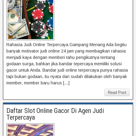
Rahasia Judi Online Terpercaya Gampang Menang Ada begitu
banyak motivator judi online 24 jam yang membagikan rahasia
menjadi kaya dengan memberi tahu pengikutnya tentang
godaan surga, bahkan jika bandar tepercaya memiliki solusi
gacor untuk Anda. Bandar judi online terpercaya punya rahasia
tapi bukan godaan, itu nyata dan sudah dilakukan oleh banyak
member, member baru harus […]
Read Post
Daftar Slot Online Gacor Di Agen Judi
Terpercaya