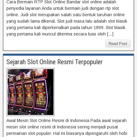
Cara Bermain RTP Slot Online Bandar slot online adalah
penyedia layanan Anda untuk bermain judi dengan rtp slot
online. Judi slot merupakan salah satu bentuk taruhan online
yang sudah lama dikenal. Slot judi masa lalu adalah slot klasik
yang pertama kali diperkenalkan pada tahun 1899. Slot klasik
yang pertama kali muncul diterima secara luas oleh […]
Read Post
Sejarah Slot Online Resmi Terpopuler
Awal Mesin Slot Online Resmi di Indonesia Pada awal sejarah
mesin slot online resmi di Indonesia sering menjadi pusat
permainan slot populer. Hal ini biasanya dipengaruhi oleh hobi