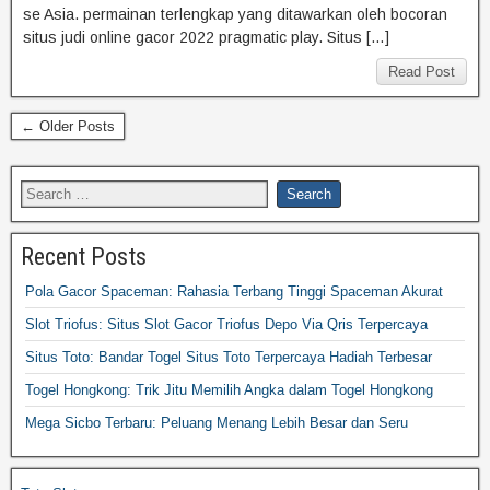
se Asia. permainan terlengkap yang ditawarkan oleh bocoran
situs judi online gacor 2022 pragmatic play. Situs […]
Read Post
← Older Posts
Recent Posts
Pola Gacor Spaceman: Rahasia Terbang Tinggi Spaceman Akurat
Slot Triofus: Situs Slot Gacor Triofus Depo Via Qris Terpercaya
Situs Toto: Bandar Togel Situs Toto Terpercaya Hadiah Terbesar
Togel Hongkong: Trik Jitu Memilih Angka dalam Togel Hongkong
Mega Sicbo Terbaru: Peluang Menang Lebih Besar dan Seru