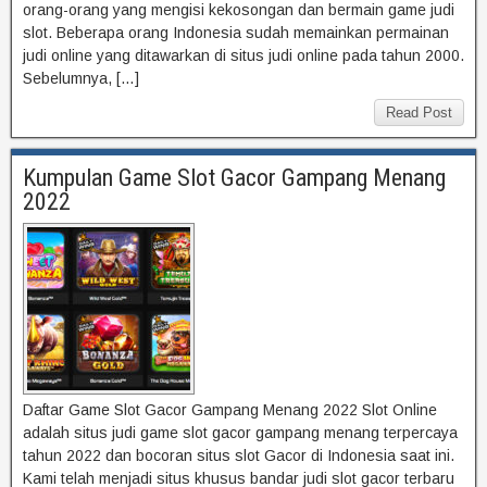
orang-orang yang mengisi kekosongan dan bermain game judi
slot. Beberapa orang Indonesia sudah memainkan permainan
judi online yang ditawarkan di situs judi online pada tahun 2000.
Sebelumnya, […]
Read Post
Kumpulan Game Slot Gacor Gampang Menang
2022
Daftar Game Slot Gacor Gampang Menang 2022 Slot Online
adalah situs judi game slot gacor gampang menang terpercaya
tahun 2022 dan bocoran situs slot Gacor di Indonesia saat ini.
Kami telah menjadi situs khusus bandar judi slot gacor terbaru