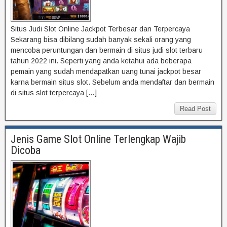
Situs Judi Slot Online Jackpot Terbesar dan Terpercaya
Sekarang bisa dibilang sudah banyak sekali orang yang
mencoba peruntungan dan bermain di situs judi slot terbaru
tahun 2022 ini. Seperti yang anda ketahui ada beberapa
pemain yang sudah mendapatkan uang tunai jackpot besar
karna bermain situs slot. Sebelum anda mendaftar dan bermain
di situs slot terpercaya […]
Read Post
Jenis Game Slot Online Terlengkap Wajib
Dicoba