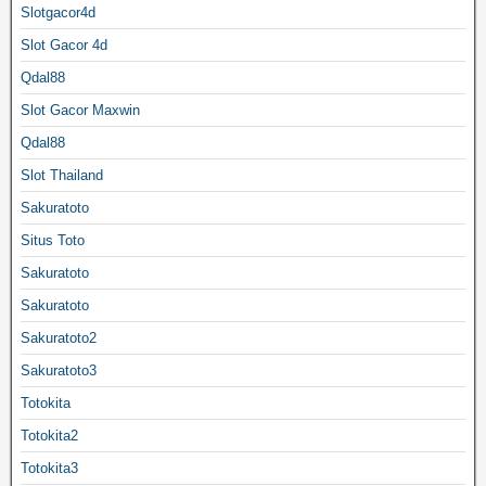
Slotgacor4d
Slot Gacor 4d
Qdal88
Slot Gacor Maxwin
Qdal88
Slot Thailand
Sakuratoto
Situs Toto
Sakuratoto
Sakuratoto
Sakuratoto2
Sakuratoto3
Totokita
Totokita2
Totokita3