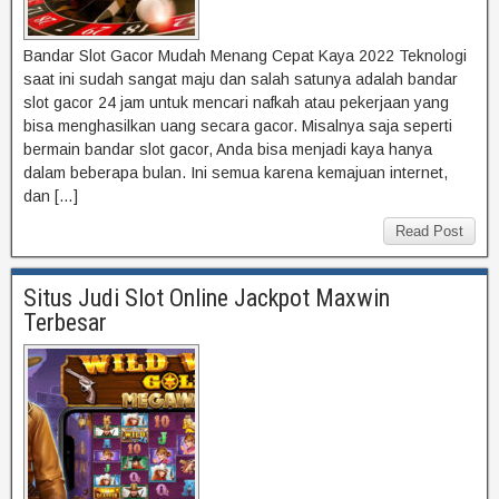
Bandar Slot Gacor Mudah Menang Cepat Kaya 2022 Teknologi
saat ini sudah sangat maju dan salah satunya adalah bandar
slot gacor 24 jam untuk mencari nafkah atau pekerjaan yang
bisa menghasilkan uang secara gacor. Misalnya saja seperti
bermain bandar slot gacor, Anda bisa menjadi kaya hanya
dalam beberapa bulan. Ini semua karena kemajuan internet,
dan […]
Read Post
Situs Judi Slot Online Jackpot Maxwin
Terbesar