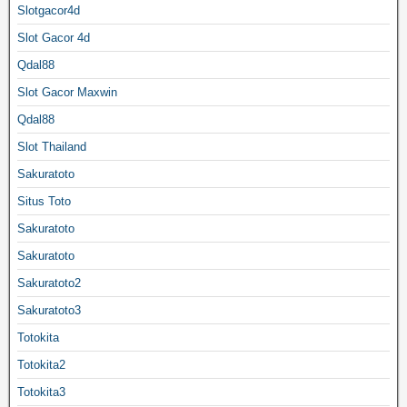
Slotgacor4d
Slot Gacor 4d
Qdal88
Slot Gacor Maxwin
Qdal88
Slot Thailand
Sakuratoto
Situs Toto
Sakuratoto
Sakuratoto
Sakuratoto2
Sakuratoto3
Totokita
Totokita2
Totokita3