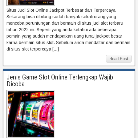
Situs Judi Slot Online Jackpot Terbesar dan Terpercaya
Sekarang bisa dibilang sudah banyak sekali orang yang
mencoba peruntungan dan bermain di situs judi slot terbaru
tahun 2022 ini. Seperti yang anda ketahui ada beberapa
pemain yang sudah mendapatkan uang tunai jackpot besar
karna bermain situs slot. Sebelum anda mendaftar dan bermain
di situs slot terpercaya […]
Read Post
Jenis Game Slot Online Terlengkap Wajib
Dicoba