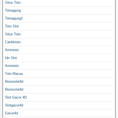
Situs Toto
Totoagung
Totoagung2
Toto Slot
Situs Toto
Cantiktoto
Amintoto
Idn Slot
Amintoto
Toto Macau
Restoslot4d
Restoslot4d
Slot Gacor 4D
Slotgacor4d
Gacor4d