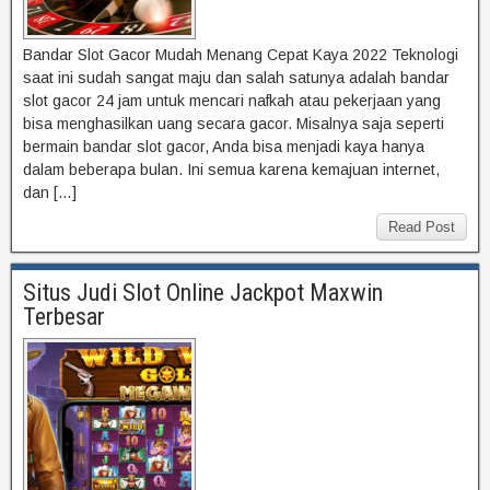
Bandar Slot Gacor Mudah Menang Cepat Kaya 2022 Teknologi
saat ini sudah sangat maju dan salah satunya adalah bandar
slot gacor 24 jam untuk mencari nafkah atau pekerjaan yang
bisa menghasilkan uang secara gacor. Misalnya saja seperti
bermain bandar slot gacor, Anda bisa menjadi kaya hanya
dalam beberapa bulan. Ini semua karena kemajuan internet,
dan […]
Read Post
Situs Judi Slot Online Jackpot Maxwin
Terbesar