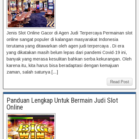
Jenis Slot Online Gacor di Agen Judi Terpercaya Permainan slot
online sangat populer di kalangan masyarakat Indonesia
terutama yang ditawarkan oleh agen judi terpercaya . Di era
yang dikatakan masih belum lepas dari pandemi Covid-19 ini,
banyak yang merasa kesulitan bahkan serba kekurangan. Oleh
karena itu, kita harus bisa beradaptasi dengan kemajuan
zaman, salah satunya […]
Read Post
Panduan Lengkap Untuk Bermain Judi Slot
Online