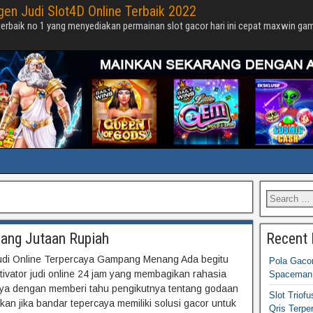
en Judi Slot4D Online Terbaik 2022
e terbaik no 1 yang menyediakan permainan slot gacor hari ini cepat maxwin g
nang Jutaan Rupiah
Recent 
udi Online Terpercaya Gampang Menang Ada begitu
Pola Gaco
ivator judi online 24 jam yang membagikan rahasia
Spaceman 
aya dengan memberi tahu pengikutnya tentang godaan
Slot Triof
kan jika bandar tepercaya memiliki solusi gacor untuk
Qris Terpe