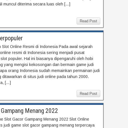
li muncul diterima secara luas oleh […]
Read Post
Terpopuler
 Slot Online Resmi di Indonesia Pada awal sejarah
 online resmi di Indonesia sering menjadi pusat
slot populer. Hal ini biasanya dipengaruhi oleh hobi
ng yang mengisi kekosongan dan bermain game judi
rapa orang Indonesia sudah memainkan permainan judi
g ditawarkan di situs judi online pada tahun 2000.
a, […]
Read Post
r Gampang Menang 2022
me Slot Gacor Gampang Menang 2022 Slot Online
us judi game slot gacor gampang menang terpercaya