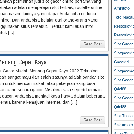
inkan permainan judi slot gacor online pertama yang
tiakan adalah mempelajari slot terbaik, roulette online
Amintoto
nan casino lainnya yang dapat Anda coba di dunia
Toto Maca
online. Dan anda bisa belajar dari orang-orang yang
gunakan situs tersebut. Berikut kami akan infor
Restoslot4
tuk […]
Restoslot4
Read Post
Slot Gacor
Slotgacor4
Menang Cepat Kaya
Gacor4d
ot Gacor Mudah Menang Cepat Kaya 2022 Teknologi
Slotgacor4
udah sangat maju dan salah satunya adalah bandar slot
Slot Gacor
am untuk mencari nafkah atau pekerjaan yang bisa
Qdal88
an uang secara gacor. Misalnya saja seperti bermain
t gacor, Anda bisa menjadi kaya hanya dalam beberapa
Slot Gacor
 semua karena kemajuan internet, dan […]
Qdal88
Slot Thaila
Read Post
Sakuratoto
Situs Toto