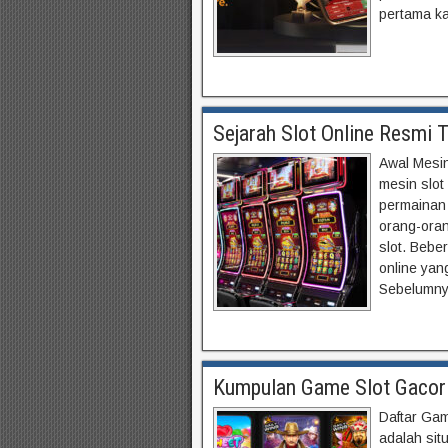
pertama ka
Sejarah Slot Online Resmi 
Awal Mesin
mesin slot
permainan 
orang-ora
slot. Bebe
online yan
Sebelumny
Kumpulan Game Slot Gaco
Daftar Ga
adalah sit