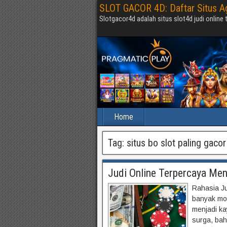
SLOT GACOR 4D: Daftar Situs Ag
Slotgacor4d adalah situs slot4d judi onlin
Home
Tag:
situs bo slot paling gacor
Judi Online Terpercaya Me
Rahasia J
banyak mot
menjadi k
surga, bah