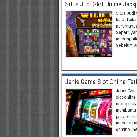
Situs Judi Slot Online Jac
Situs Judi
bisa dibil
peruntunga
Seperti y
mendapatka
Sebelum an
Jenis Game Slot Online Ter
Jenis Gam
slot onlin
orang mula
membantu o
juga orang
mencari ua
domino. Sel