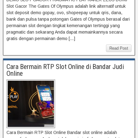
Slot Gacor The Gates Of Olympus adalah link alternatif untuk
slot deposit demo gopay, ovo, shopeepay untuk qris, dana,
bank dan pulsa tanpa potongan Gates of Olympus berasal dari
permainan slot dengan tingkat kemenangan tertinggi yang
pragmatic dan sekarang Anda dapat memainkannya secara
gratis dengan permainan demo […]
Read Post
Cara Bermain RTP Slot Online di Bandar Judi
Online
Cara Bermain RTP Slot Online Bandar slot online adalah