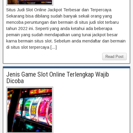
Situs Judi Slot Online Jackpot Terbesar dan Terpercaya
Sekarang bisa dibilang sudah banyak sekali orang yang
mencoba peruntungan dan bermain di situs judi slot terbaru
tahun 2022 ini. Seperti yang anda ketahui ada beberapa
pemain yang sudah mendapatkan uang tunai jackpot besar
karna bermain situs slot. Sebelum anda mendaftar dan bermain
di situs slot terpercaya […]
Read Post
Jenis Game Slot Online Terlengkap Wajib
Dicoba