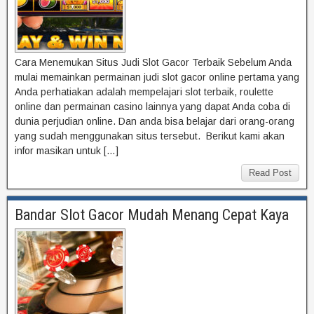
Cara Menemukan Situs Judi Slot Gacor Terbaik Sebelum Anda
mulai memainkan permainan judi slot gacor online pertama yang
Anda perhatiakan adalah mempelajari slot terbaik, roulette
online dan permainan casino lainnya yang dapat Anda coba di
dunia perjudian online. Dan anda bisa belajar dari orang-orang
yang sudah menggunakan situs tersebut. Berikut kami akan
infor masikan untuk […]
Read Post
Bandar Slot Gacor Mudah Menang Cepat Kaya