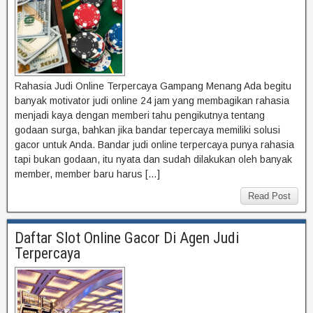
Rahasia Judi Online Terpercaya Gampang Menang Ada begitu
banyak motivator judi online 24 jam yang membagikan rahasia
menjadi kaya dengan memberi tahu pengikutnya tentang
godaan surga, bahkan jika bandar tepercaya memiliki solusi
gacor untuk Anda. Bandar judi online terpercaya punya rahasia
tapi bukan godaan, itu nyata dan sudah dilakukan oleh banyak
member, member baru harus […]
Read Post
Daftar Slot Online Gacor Di Agen Judi
Terpercaya