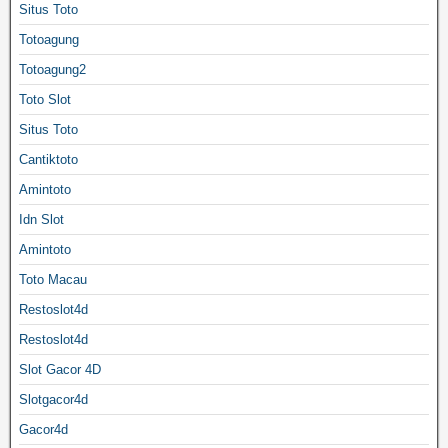
Situs Toto
Totoagung
Totoagung2
Toto Slot
Situs Toto
Cantiktoto
Amintoto
Idn Slot
Amintoto
Toto Macau
Restoslot4d
Restoslot4d
Slot Gacor 4D
Slotgacor4d
Gacor4d