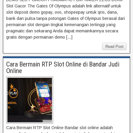
Slot Gacor The Gates Of Olympus adalah link alternatif untuk
slot deposit demo gopay, ovo, shopeepay untuk qris, dana,
bank dan pulsa tanpa potongan Gates of Olympus berasal dari
permainan slot dengan tingkat kemenangan tertinggi yang
pragmatic dan sekarang Anda dapat memainkannya secara
gratis dengan permainan demo […]
Read Post
Cara Bermain RTP Slot Online di Bandar Judi
Online
Cara Bermain RTP Slot Online Bandar slot online adalah