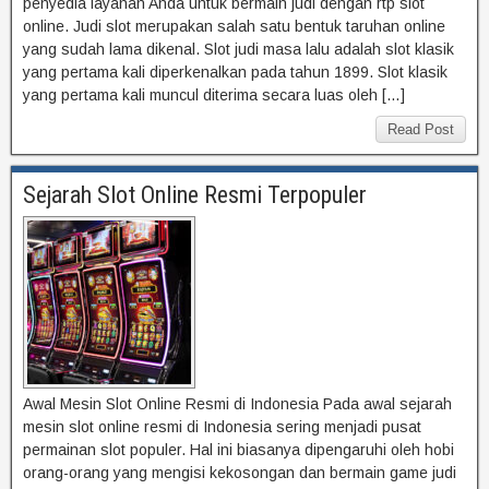
penyedia layanan Anda untuk bermain judi dengan rtp slot
online. Judi slot merupakan salah satu bentuk taruhan online
yang sudah lama dikenal. Slot judi masa lalu adalah slot klasik
yang pertama kali diperkenalkan pada tahun 1899. Slot klasik
yang pertama kali muncul diterima secara luas oleh […]
Read Post
Sejarah Slot Online Resmi Terpopuler
Awal Mesin Slot Online Resmi di Indonesia Pada awal sejarah
mesin slot online resmi di Indonesia sering menjadi pusat
permainan slot populer. Hal ini biasanya dipengaruhi oleh hobi
orang-orang yang mengisi kekosongan dan bermain game judi