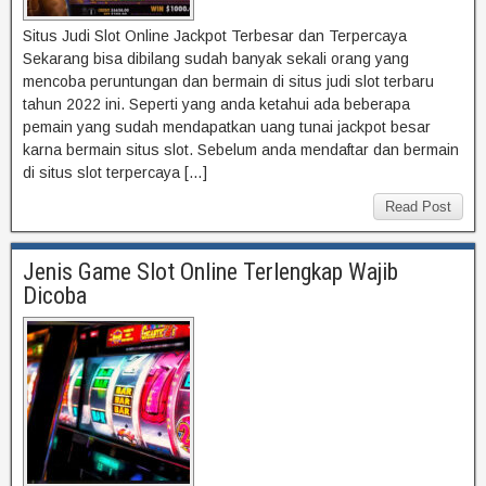
Situs Judi Slot Online Jackpot Terbesar dan Terpercaya
Sekarang bisa dibilang sudah banyak sekali orang yang
mencoba peruntungan dan bermain di situs judi slot terbaru
tahun 2022 ini. Seperti yang anda ketahui ada beberapa
pemain yang sudah mendapatkan uang tunai jackpot besar
karna bermain situs slot. Sebelum anda mendaftar dan bermain
di situs slot terpercaya […]
Read Post
Jenis Game Slot Online Terlengkap Wajib
Dicoba