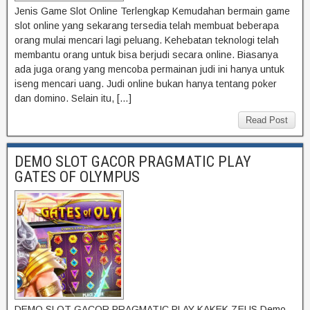
Jenis Game Slot Online Terlengkap Kemudahan bermain game
slot online yang sekarang tersedia telah membuat beberapa
orang mulai mencari lagi peluang. Kehebatan teknologi telah
membantu orang untuk bisa berjudi secara online. Biasanya
ada juga orang yang mencoba permainan judi ini hanya untuk
iseng mencari uang. Judi online bukan hanya tentang poker
dan domino. Selain itu, […]
Read Post
DEMO SLOT GACOR PRAGMATIC PLAY
GATES OF OLYMPUS
DEMO SLOT GACOR PRAGMATIC PLAY KAKEK ZEUS Demo