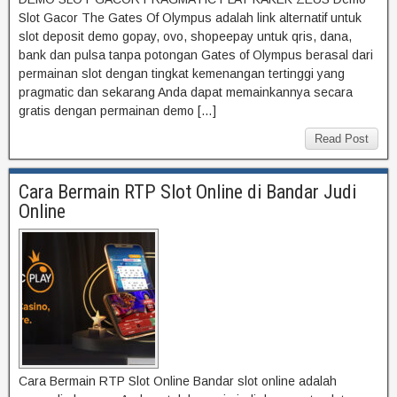
Slot Gacor The Gates Of Olympus adalah link alternatif untuk
slot deposit demo gopay, ovo, shopeepay untuk qris, dana,
bank dan pulsa tanpa potongan Gates of Olympus berasal dari
permainan slot dengan tingkat kemenangan tertinggi yang
pragmatic dan sekarang Anda dapat memainkannya secara
gratis dengan permainan demo […]
Read Post
Cara Bermain RTP Slot Online di Bandar Judi
Online
Cara Bermain RTP Slot Online Bandar slot online adalah