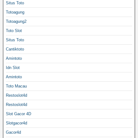
Situs Toto
Totoagung
Totoagung2
Toto Slot
Situs Toto
Cantiktoto
Amintoto
Idn Slot
Amintoto
Toto Macau
Restoslot4d
Restoslot4d
Slot Gacor 4D
Slotgacor4d
Gacor4d