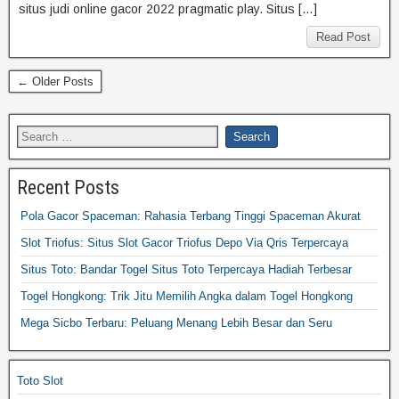
situs judi online gacor 2022 pragmatic play. Situs […]
Read Post
← Older Posts
Recent Posts
Pola Gacor Spaceman: Rahasia Terbang Tinggi Spaceman Akurat
Slot Triofus: Situs Slot Gacor Triofus Depo Via Qris Terpercaya
Situs Toto: Bandar Togel Situs Toto Terpercaya Hadiah Terbesar
Togel Hongkong: Trik Jitu Memilih Angka dalam Togel Hongkong
Mega Sicbo Terbaru: Peluang Menang Lebih Besar dan Seru
Toto Slot