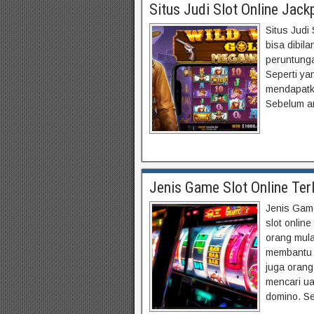
Situs Judi Slot Online Jac
Situs Judi
bisa dibil
peruntunga
Seperti y
mendapatka
Sebelum an
Jenis Game Slot Online Ter
Jenis Gam
slot onlin
orang mula
membantu o
juga orang
mencari ua
domino. Sel