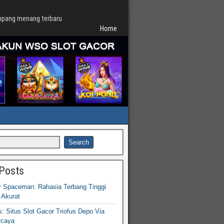
ampang menang terbaru
Home
Posts
r Spaceman: Rahasia Terbang Tinggi
Akurat
us: Situs Slot Gacor Triofus Depo Via
rcaya