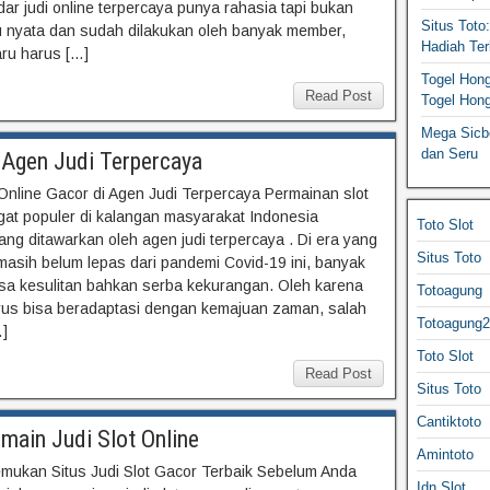
ar judi online terpercaya punya rahasia tapi bukan
Situs Toto
u nyata dan sudah dilakukan oleh banyak member,
Hadiah Ter
ru harus […]
Togel Hong
Read Post
Togel Hon
Mega Sicb
dan Seru
i Agen Judi Terpercaya
 Online Gacor di Agen Judi Terpercaya Permainan slot
gat populer di kalangan masyarakat Indonesia
Toto Slot
ang ditawarkan oleh agen judi terpercaya . Di era yang
Situs Toto
masih belum lepas dari pandemi Covid-19 ini, banyak
sa kesulitan bahkan serba kekurangan. Oleh karena
Totoagung
harus bisa beradaptasi dengan kemajuan zaman, salah
Totoagung2
…]
Toto Slot
Read Post
Situs Toto
Cantiktoto
main Judi Slot Online
Amintoto
mukan Situs Judi Slot Gacor Terbaik Sebelum Anda
Idn Slot