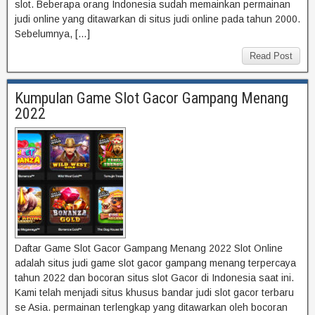
slot. Beberapa orang Indonesia sudah memainkan permainan
judi online yang ditawarkan di situs judi online pada tahun 2000.
Sebelumnya, […]
Read Post
Kumpulan Game Slot Gacor Gampang Menang
2022
Daftar Game Slot Gacor Gampang Menang 2022 Slot Online
adalah situs judi game slot gacor gampang menang terpercaya
tahun 2022 dan bocoran situs slot Gacor di Indonesia saat ini.
Kami telah menjadi situs khusus bandar judi slot gacor terbaru
se Asia. permainan terlengkap yang ditawarkan oleh bocoran