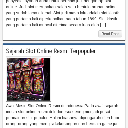
penyedia layanan Anda untuk bermain judi dengan rtp slot
online. Judi slot merupakan salah satu bentuk taruhan online
yang sudah lama dikenal. Slot judi masa lalu adalah slot klasik
yang pertama kali diperkenalkan pada tahun 1899. Slot klasik
yang pertama kali muncul diterima secara luas oleh […]
Read Post
Sejarah Slot Online Resmi Terpopuler
Awal Mesin Slot Online Resmi di Indonesia Pada awal sejarah
mesin slot online resmi di Indonesia sering menjadi pusat
permainan slot populer. Hal ini biasanya dipengaruhi oleh hobi
orang-orang yang mengisi kekosongan dan bermain game judi