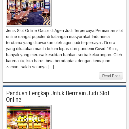
Jenis Slot Online Gacor di Agen Judi Terpercaya Permainan slot
online sangat populer di kalangan masyarakat Indonesia
terutama yang ditawarkan oleh agen judi terpercaya . Di era
yang dikatakan masih belum lepas dari pandemi Covid-19 ini,
banyak yang merasa kesulitan bahkan serba kekurangan. Oleh
karena itu, kita harus bisa beradaptasi dengan kemajuan
zaman, salah satunya […]
Read Post
Panduan Lengkap Untuk Bermain Judi Slot
Online