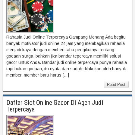
Rahasia Judi Online Terpercaya Gampang Menang Ada begitu
banyak motivator judi online 24 jam yang membagikan rahasia
menjadi kaya dengan memberi tahu pengikutnya tentang
godaan surga, bahkan jika bandar tepercaya memiliki solusi
gacor untuk Anda. Bandar judi online terpercaya punya rahasia
tapi bukan godaan, itu nyata dan sudah dilakukan oleh banyak
member, member baru harus […]
Read Post
Daftar Slot Online Gacor Di Agen Judi
Terpercaya