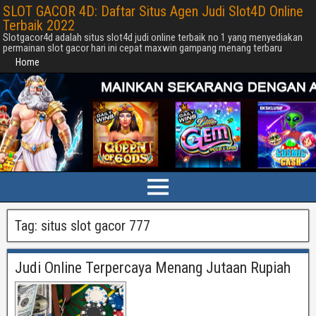
SLOT GACOR 4D: Daftar Situs Agen Judi Slot4D Online
Terbaik 2022
Slotgacor4d adalah situs slot4d judi online terbaik no 1 yang menyediakan
permainan slot gacor hari ini cepat maxwin gampang menang terbaru
Home
Tag:
situs slot gacor 777
Judi Online Terpercaya Menang Jutaan Rupiah