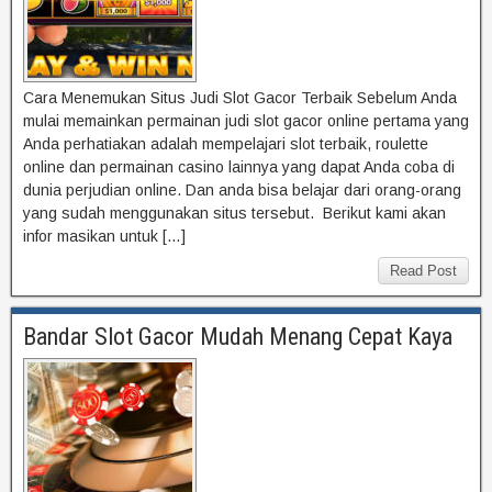
Cara Menemukan Situs Judi Slot Gacor Terbaik Sebelum Anda
mulai memainkan permainan judi slot gacor online pertama yang
Anda perhatiakan adalah mempelajari slot terbaik, roulette
online dan permainan casino lainnya yang dapat Anda coba di
dunia perjudian online. Dan anda bisa belajar dari orang-orang
yang sudah menggunakan situs tersebut. Berikut kami akan
infor masikan untuk […]
Read Post
Bandar Slot Gacor Mudah Menang Cepat Kaya