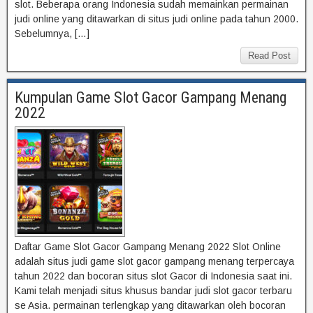
slot. Beberapa orang Indonesia sudah memainkan permainan
judi online yang ditawarkan di situs judi online pada tahun 2000.
Sebelumnya, […]
Read Post
Kumpulan Game Slot Gacor Gampang Menang
2022
Daftar Game Slot Gacor Gampang Menang 2022 Slot Online
adalah situs judi game slot gacor gampang menang terpercaya
tahun 2022 dan bocoran situs slot Gacor di Indonesia saat ini.
Kami telah menjadi situs khusus bandar judi slot gacor terbaru
se Asia. permainan terlengkap yang ditawarkan oleh bocoran