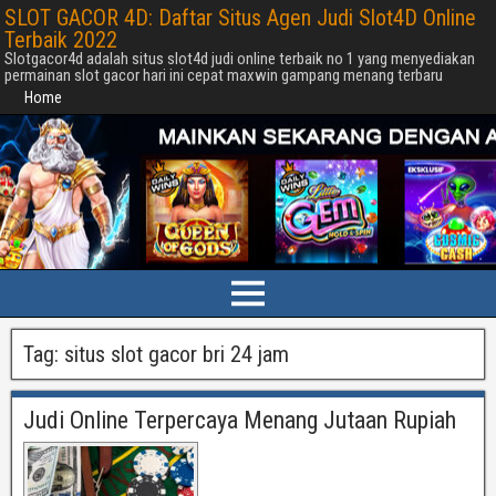
SLOT GACOR 4D: Daftar Situs Agen Judi Slot4D Online
Terbaik 2022
Slotgacor4d adalah situs slot4d judi online terbaik no 1 yang menyediakan
permainan slot gacor hari ini cepat maxwin gampang menang terbaru
Home
Tag:
situs slot gacor bri 24 jam
Judi Online Terpercaya Menang Jutaan Rupiah