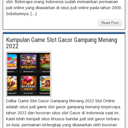
slot. Beberapa orang Indonesia sudah memainkan permainan
judi online yang ditawarkan di situs judi online pada tahun 2000.
Sebelumnya, […]
Read Post
Kumpulan Game Slot Gacor Gampang Menang
2022
Daftar Game Slot Gacor Gampang Menang 2022 Slot Online
adalah situs judi game slot gacor gampang menang terpercaya
tahun 2022 dan bocoran situs slot Gacor di Indonesia saat ini.
Kami telah menjadi situs khusus bandar judi slot gacor terbaru
se Asia. permainan terlengkap yang ditawarkan oleh bocoran