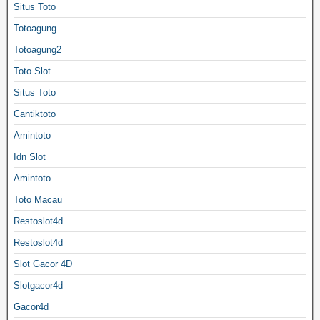
Situs Toto
Totoagung
Totoagung2
Toto Slot
Situs Toto
Cantiktoto
Amintoto
Idn Slot
Amintoto
Toto Macau
Restoslot4d
Restoslot4d
Slot Gacor 4D
Slotgacor4d
Gacor4d