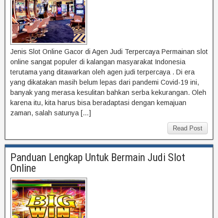
Jenis Slot Online Gacor di Agen Judi Terpercaya Permainan slot
online sangat populer di kalangan masyarakat Indonesia
terutama yang ditawarkan oleh agen judi terpercaya . Di era
yang dikatakan masih belum lepas dari pandemi Covid-19 ini,
banyak yang merasa kesulitan bahkan serba kekurangan. Oleh
karena itu, kita harus bisa beradaptasi dengan kemajuan
zaman, salah satunya […]
Read Post
Panduan Lengkap Untuk Bermain Judi Slot
Online