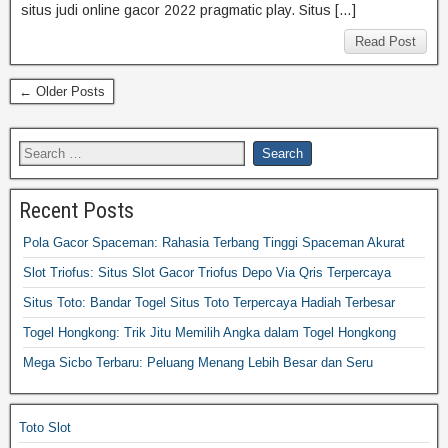
situs judi online gacor 2022 pragmatic play. Situs […]
Read Post
← Older Posts
Recent Posts
Pola Gacor Spaceman: Rahasia Terbang Tinggi Spaceman Akurat
Slot Triofus: Situs Slot Gacor Triofus Depo Via Qris Terpercaya
Situs Toto: Bandar Togel Situs Toto Terpercaya Hadiah Terbesar
Togel Hongkong: Trik Jitu Memilih Angka dalam Togel Hongkong
Mega Sicbo Terbaru: Peluang Menang Lebih Besar dan Seru
Toto Slot