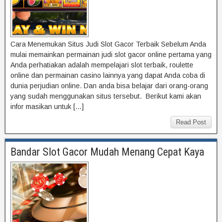
Cara Menemukan Situs Judi Slot Gacor Terbaik Sebelum Anda
mulai memainkan permainan judi slot gacor online pertama yang
Anda perhatiakan adalah mempelajari slot terbaik, roulette
online dan permainan casino lainnya yang dapat Anda coba di
dunia perjudian online. Dan anda bisa belajar dari orang-orang
yang sudah menggunakan situs tersebut. Berikut kami akan
infor masikan untuk […]
Read Post
Bandar Slot Gacor Mudah Menang Cepat Kaya