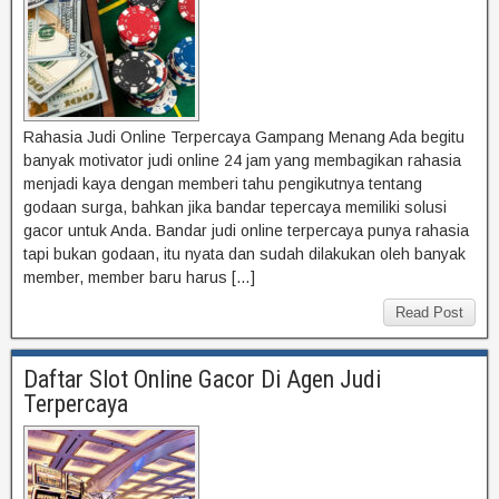
Rahasia Judi Online Terpercaya Gampang Menang Ada begitu
banyak motivator judi online 24 jam yang membagikan rahasia
menjadi kaya dengan memberi tahu pengikutnya tentang
godaan surga, bahkan jika bandar tepercaya memiliki solusi
gacor untuk Anda. Bandar judi online terpercaya punya rahasia
tapi bukan godaan, itu nyata dan sudah dilakukan oleh banyak
member, member baru harus […]
Read Post
Daftar Slot Online Gacor Di Agen Judi
Terpercaya