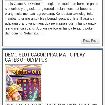
Jenis Game Slot Online Terlengkap Kemudahan bermain game
slot online yang sekarang tersedia telah membuat beberapa
orang mulai mencari lagi peluang. Kehebatan teknologi telah
membantu orang untuk bisa berjudi secara online. Biasanya
ada juga orang yang mencoba permainan judi ini hanya untuk
iseng mencari uang. Judi online bukan hanya tentang poker
dan domino. Selain itu, […]
Read Post
DEMO SLOT GACOR PRAGMATIC PLAY
GATES OF OLYMPUS
DEMO SLOT GACOR PRAGMATIC PLAY KAKEK ZEUS Demo