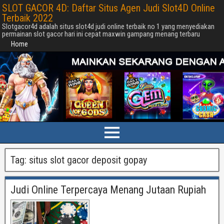
SLOT GACOR 4D: Daftar Situs Agen Judi Slot4D Online
Terbaik 2022
Slotgacor4d adalah situs slot4d judi online terbaik no 1 yang menyediakan
permainan slot gacor hari ini cepat maxwin gampang menang terbaru
Home
Tag:
situs slot gacor deposit gopay
Judi Online Terpercaya Menang Jutaan Rupiah