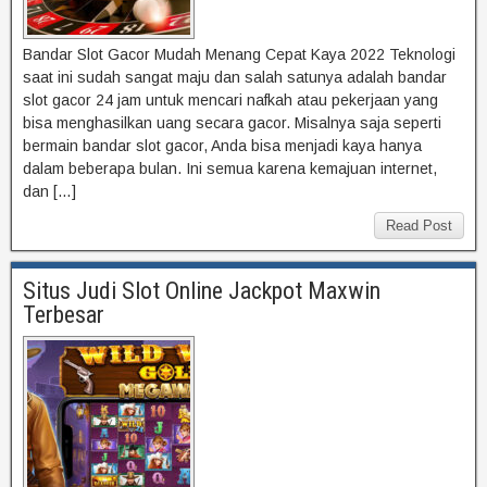
Bandar Slot Gacor Mudah Menang Cepat Kaya 2022 Teknologi
saat ini sudah sangat maju dan salah satunya adalah bandar
slot gacor 24 jam untuk mencari nafkah atau pekerjaan yang
bisa menghasilkan uang secara gacor. Misalnya saja seperti
bermain bandar slot gacor, Anda bisa menjadi kaya hanya
dalam beberapa bulan. Ini semua karena kemajuan internet,
dan […]
Read Post
Situs Judi Slot Online Jackpot Maxwin
Terbesar