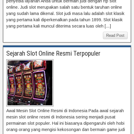
penyedia layanan Anda untuk bermain judi dengan rtp slot
online. Judi slot merupakan salah satu bentuk taruhan online
yang sudah lama dikenal. Slot judi masa lalu adalah slot klasik
yang pertama kali diperkenalkan pada tahun 1899. Slot klasik
yang pertama kali muncul diterima secara luas oleh […]
Read Post
Sejarah Slot Online Resmi Terpopuler
Awal Mesin Slot Online Resmi di Indonesia Pada awal sejarah
mesin slot online resmi di Indonesia sering menjadi pusat
permainan slot populer. Hal ini biasanya dipengaruhi oleh hobi
orang-orang yang mengisi kekosongan dan bermain game judi