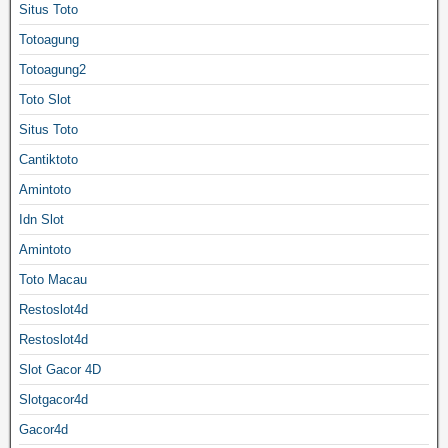
Situs Toto
Totoagung
Totoagung2
Toto Slot
Situs Toto
Cantiktoto
Amintoto
Idn Slot
Amintoto
Toto Macau
Restoslot4d
Restoslot4d
Slot Gacor 4D
Slotgacor4d
Gacor4d