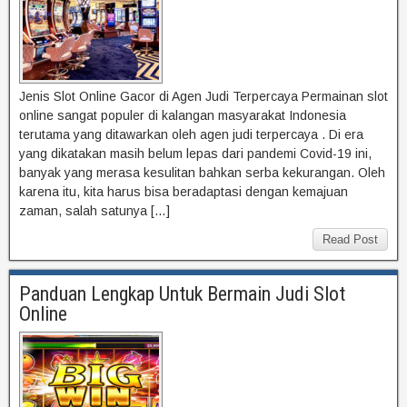
Jenis Slot Online Gacor di Agen Judi Terpercaya Permainan slot
online sangat populer di kalangan masyarakat Indonesia
terutama yang ditawarkan oleh agen judi terpercaya . Di era
yang dikatakan masih belum lepas dari pandemi Covid-19 ini,
banyak yang merasa kesulitan bahkan serba kekurangan. Oleh
karena itu, kita harus bisa beradaptasi dengan kemajuan
zaman, salah satunya […]
Read Post
Panduan Lengkap Untuk Bermain Judi Slot
Online