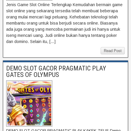
Jenis Game Slot Online Terlengkap Kemudahan bermain game
slot online yang sekarang tersedia telah membuat beberapa
orang mulai mencari lagi peluang. Kehebatan teknologi telah
membantu orang untuk bisa berjudi secara online. Biasanya
ada juga orang yang mencoba permainan judi ini hanya untuk
iseng mencari uang. Judi online bukan hanya tentang poker
dan domino. Selain itu, […]
Read Post
DEMO SLOT GACOR PRAGMATIC PLAY
GATES OF OLYMPUS
DEMO SLOT GACOR PRAGMATIC PLAY KAKEK ZEUS Demo