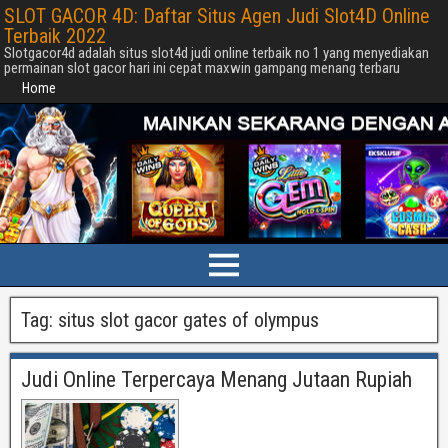
SLOT GACOR 4D: Daftar Situs Agen Judi Slot4D Online
Terbaik 2022
Slotgacor4d adalah situs slot4d judi online terbaik no 1 yang menyediakan
permainan slot gacor hari ini cepat maxwin gampang menang terbaru
Home
Tag:
situs slot gacor gates of olympus
Judi Online Terpercaya Menang Jutaan Rupiah