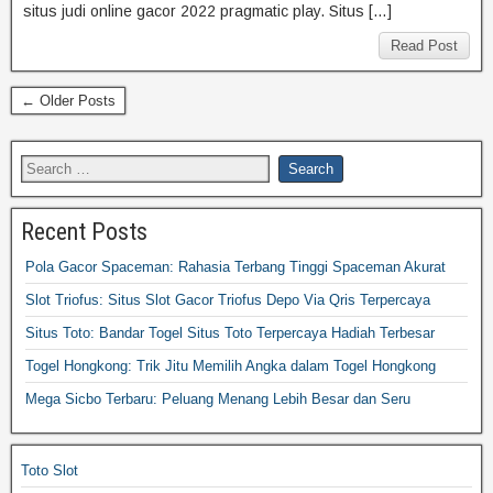
situs judi online gacor 2022 pragmatic play. Situs […]
Read Post
← Older Posts
Recent Posts
Pola Gacor Spaceman: Rahasia Terbang Tinggi Spaceman Akurat
Slot Triofus: Situs Slot Gacor Triofus Depo Via Qris Terpercaya
Situs Toto: Bandar Togel Situs Toto Terpercaya Hadiah Terbesar
Togel Hongkong: Trik Jitu Memilih Angka dalam Togel Hongkong
Mega Sicbo Terbaru: Peluang Menang Lebih Besar dan Seru
Toto Slot