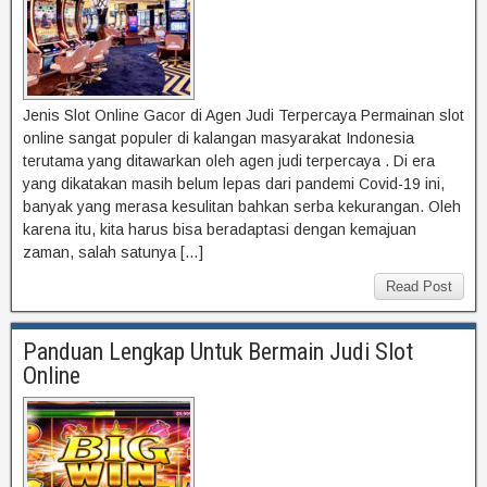
Jenis Slot Online Gacor di Agen Judi Terpercaya Permainan slot
online sangat populer di kalangan masyarakat Indonesia
terutama yang ditawarkan oleh agen judi terpercaya . Di era
yang dikatakan masih belum lepas dari pandemi Covid-19 ini,
banyak yang merasa kesulitan bahkan serba kekurangan. Oleh
karena itu, kita harus bisa beradaptasi dengan kemajuan
zaman, salah satunya […]
Read Post
Panduan Lengkap Untuk Bermain Judi Slot
Online