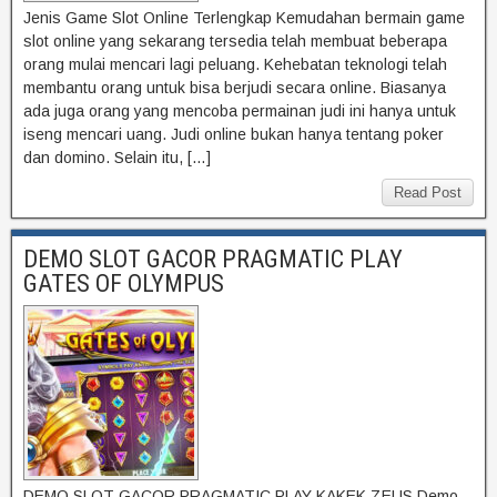
Jenis Game Slot Online Terlengkap Kemudahan bermain game
slot online yang sekarang tersedia telah membuat beberapa
orang mulai mencari lagi peluang. Kehebatan teknologi telah
membantu orang untuk bisa berjudi secara online. Biasanya
ada juga orang yang mencoba permainan judi ini hanya untuk
iseng mencari uang. Judi online bukan hanya tentang poker
dan domino. Selain itu, […]
Read Post
DEMO SLOT GACOR PRAGMATIC PLAY
GATES OF OLYMPUS
DEMO SLOT GACOR PRAGMATIC PLAY KAKEK ZEUS Demo