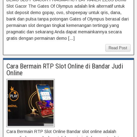
Slot Gacor The Gates Of Olympus adalah link alternatif untuk
slot deposit demo gopay, ovo, shopeepay untuk qris, dana,
bank dan pulsa tanpa potongan Gates of Olympus berasal dari
permainan slot dengan tingkat kemenangan tertinggi yang
pragmatic dan sekarang Anda dapat memainkannya secara
gratis dengan permainan demo […]
Read Post
Cara Bermain RTP Slot Online di Bandar Judi
Online
Cara Bermain RTP Slot Online Bandar slot online adalah